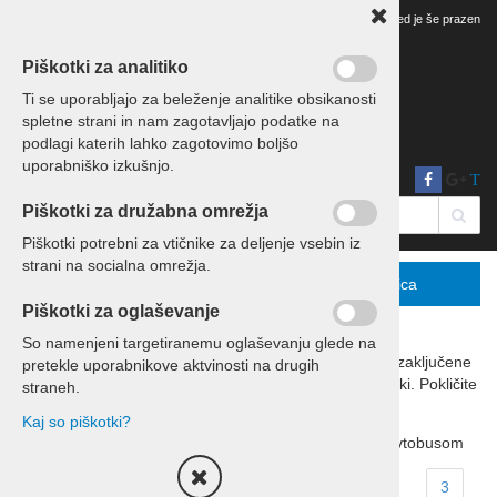
Vaš pregled je še prazen
Piškotki za analitiko
Ti se uporabljajo za beleženje analitike obsikanosti
spletne strani in nam zagotavljajo podatke na
podlagi katerih lahko zagotovimo boljšo
uporabniško izkušnjo.
T
Piškotki za družabna omrežja
Piškotki potrebni za vtičnike za deljenje vsebin iz
strani na socialna omrežja.
Menu
Podrobno
Košarica
Piškotki za oglaševanje
So namenjeni targetiranemu oglaševanju glede na
Organiziramo enodnevne izlete z avtobusom za večje zaključene
pretekle uporabnikove aktvinosti na drugih
skupine. Prevažamo po Sloveniji, Avstriji, Italiji in Hrvaški. Pokličite
straneh.
nas za ponudbo.
Kaj so piškotki?
Domov
Prevozi
Enodnevni izleti z avtobusom
Stran
1
2
3