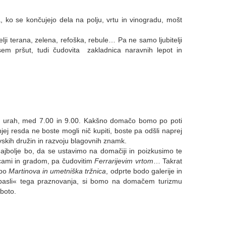
 ko se končujejo dela na polju, vrtu in vinogradu, mošt
elji terana, zelena, refoška, rebule… Pa ne samo ljubitelji
sem pršut, tudi čudovita zakladnica naravnih lepot in
ih urah, med 7.00 in 9.00. Kakšno domačo bomo po poti
jej resda ne boste mogli nič kupiti, boste pa odšli naprej
vskih družin in razvoju blagovnih znamk.
 najbolje bo, da se ustavimo na domačiji in poizkusimo te
icami in gradom, pa čudovitim
Ferrarijevim vrtom
… Takrat
 bo
Martinova in umetniška tržnica
, odprte bodo galerije in
apasli« tega praznovanja, si bomo na domačem turizmu
oboto.