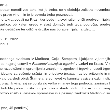
vanje
podar naredil vse tako, kot je treba, se v obdobju začetka novembra,
v pravo vino – in to je seveda treba praznovati.
o tokrat podali na
Kras
, kjer bodo na svoj račun prišli predvsem ljubit
kapljice, ob kateri gredo v slast domače jedi tega področja, predv
ke dediščine ter odlične družbe nas bo spremljala na izletu…
12. 11. 2022
tobus
:
sebnega avtobusa iz Maribora, Celja, Šempetra, Ljubljane v jutranj
 se najprej ustavili v
Fabianovi muzejski trgovini
v
Lokvi
na Krasu. V n
no razpoloženi in opremljeni z znanjem o zgodovini trgovine, usodi trgo
, idealno za sušenje
pršuta
in pridelavo
terana
, nas bo pritegnilo in
Nato pa sledi obisk
Štanjela
, srednjeveške kamnite vasice z ozkimi ul
ik praznik vina, saj se bo zbralo veliko vinarjev tega področja, zanimiva
, tudi blagoslov mošta bo, pa prikazi starih obrti… Ko se bomo »n
i pozno kosilo z »vinsko« spremljavo in s pesmijo zaokrožili Martinovo s
vsaj 45 potnikov)