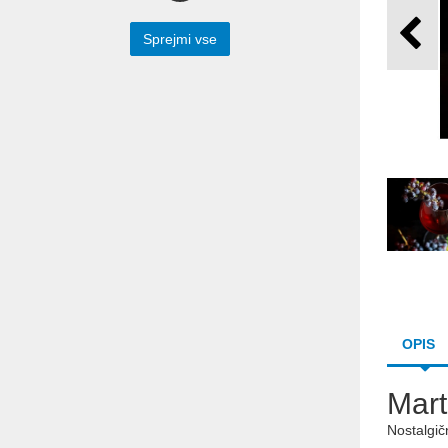
Preko spodnjega spletnega obrazca nam
lahko sporočite vaše vprašanje. Z
Sprejmi vse
veseljem vam bomo odgovorili.
Prepišite besedilo iz slike v spodnje polje
OPIS
Mart
Pošlji
Nostalgič