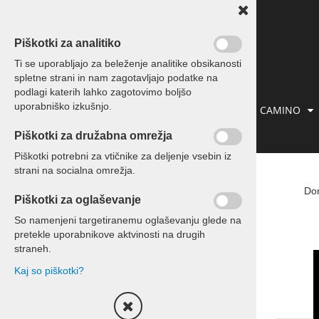
Piškotki za analitiko
Ti se uporabljajo za beleženje analitike obsikanosti
spletne strani in nam zagotavljajo podatke na
podlagi katerih lahko zagotovimo boljšo
uporabniško izkušnjo.
IZLETI IN POTOVANJA
PREVOZI
CAMINO
Piškotki za družabna omrežja
KONTAKT
Piškotki potrebni za vtičnike za deljenje vsebin iz
strani na socialna omrežja.
Izleti in potovanja
Do
Piškotki za oglaševanje
Potovanja
So namenjeni targetiranemu oglaševanju glede na
pretekle uporabnikove aktvinosti na drugih
Enodnevni izleti
straneh.
Kaj so piškotki?
Izleti za skupine
Kontakt