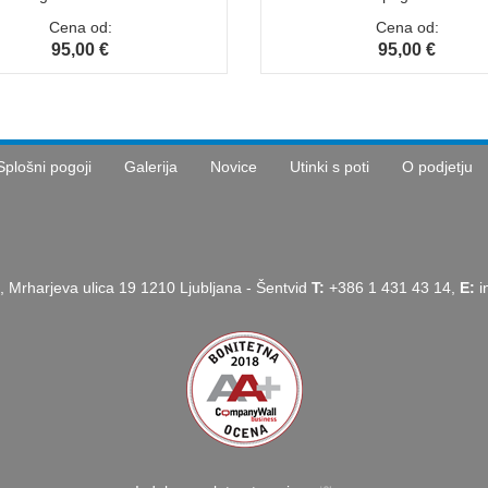
Cena od:
Cena od:
95,00 €
95,00 €
Splošni pogoji
Galerija
Novice
Utinki s poti
O podjetju
, Mrharjeva ulica 19 1210 Ljubljana - Šentvid
T:
+386 1 431 43 14,
E:
i