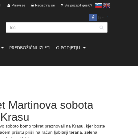
n
Prijavi se
Registriraj se
slovensko
Ste pozabili geslo?
English
T
PREDBOŽIČNI IZLETI
O PODJETJU
et Martinova sobota
 Krasu
vo soboto bomo tokrat praznovali na Krasu, kjer boste
čem pršutu prišli na račun ljubitelji terana, zelena,