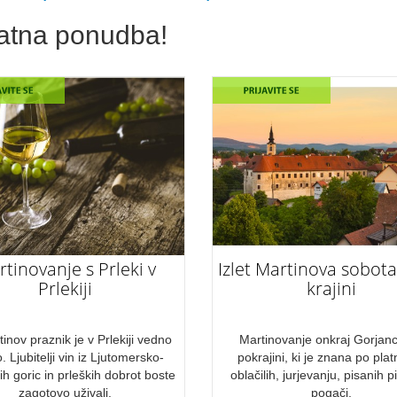
atna ponudba!
tinovanje s Prleki v
Izlet Martinova sobota
Prlekiji
krajini
inov praznik je v Prlekiji vedno
Martinovanje onkraj Gorjanc
. Ljubitelji vin iz Ljutomersko-
pokrajini, ki je znana po pla
h goric in prleških dobrot boste
oblačilih, jurjevanju, pisanih pi
zagotovo uživali.
pogači.