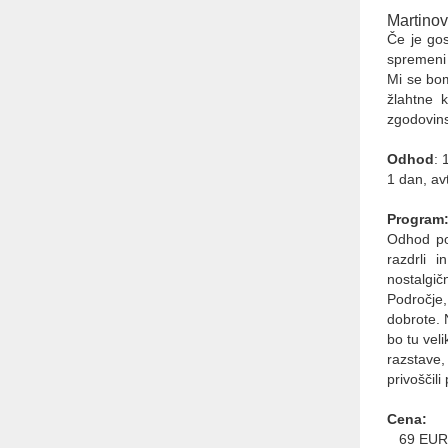
Abctour d.o.o.
Martino
Turistična agencija
Če je gos
PE Celovška cesta 69, 1000
spremeni 
Ljubljana
Mi se bom
Tel.: + 386 1 431 43 14
žlahtne 
GSM: + 386 40 334 363
zgodovins
E-mail: info@abctour.si
Odhod
: 
1 dan, av
Program
Odhod po
razdrli in
nostalgič
Področje
dobrote. 
bo tu vel
razstave
privoščil
Cena:
69 EUR (