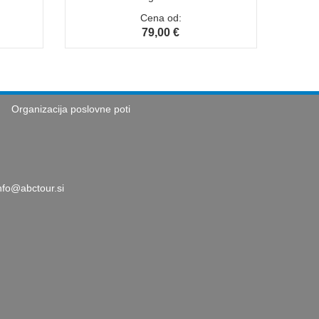
Cena od:
79,00 €
Organizacija poslovne poti
nfo@abctour.si