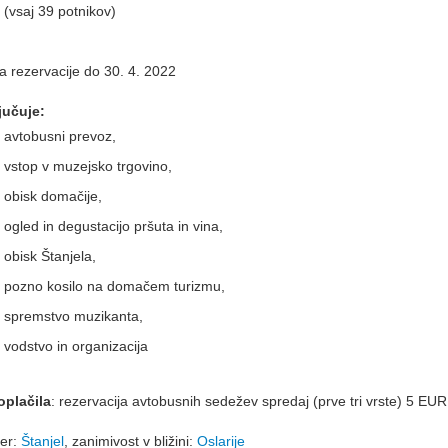
vsaj 39 potnikov)
 rezervacije do 30. 4. 2022
jučuje:
avtobusni prevoz,
vstop v muzejsko trgovino,
obisk domačije,
ogled in degustacijo pršuta in vina,
obisk Štanjela,
pozno kosilo na domačem turizmu,
spremstvo muzikanta,
vodstvo in organizacija
plačila
: rezervacija avtobusnih sedežev spredaj (prve tri vrste) 5 EUR
ser:
Štanjel
, zanimivost v bližini:
Oslarije