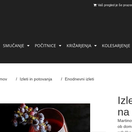
Vaš pregled je še praze
SMUČANJE
POČITNICE
KRIŽARJENJA
KOLESARJENJE
mov
Izleti in potovanja
Enodnevni izleti
Izl
na
Martino
ob doma