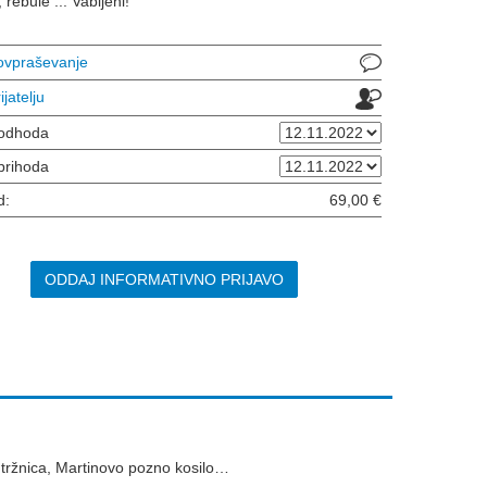
 rebule ... Vabljeni!
povpraševanje
ijatelju
odhoda
prihoda
d:
69,00 €
ODDAJ INFORMATIVNO PRIJAVO
 tržnica, Martinovo pozno kosilo…