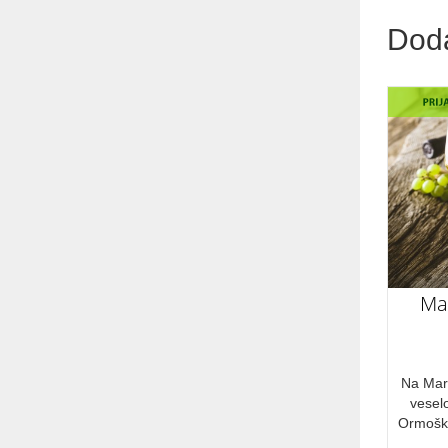
Dod
Mar
Na Mart
veselo
Ormoški