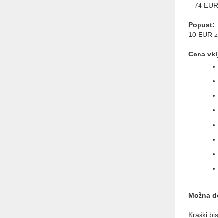
74 EUR (
Popust:
10 EUR za
Cena vkl
Možna do
Kraški bi