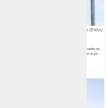
S kolesom od Dunaja do Rima v enem dnevu
Postavite si izziv ali ga nastavite svojim bližnjim. Pohvalite se,
da ste v nekaj urah z Dunja do Rima in to s kolesom in po
vseh prometnih predpisih.