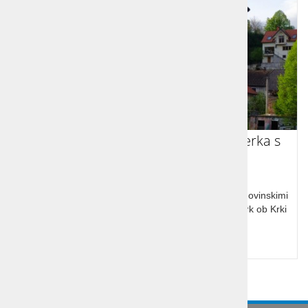
Iz Ljubljane preko Krke do Žužemberka s
kolesi
Razgibano kolesarjenje po asfaltnih poteh med zgodovinskimi
in filmskimi točkami do mogočnega gradu Žužemberk ob Krki
Cena od:
26,00 €