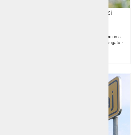
Izlet na Ljubljansko barje s kolesi
Odkrivanje skrivnosti Ljubljanskega barja s kolesom in s
fotoaparatom, na pragu glavnega mesta, izjemno bogato z
rastlinskim in živalskim svetom.