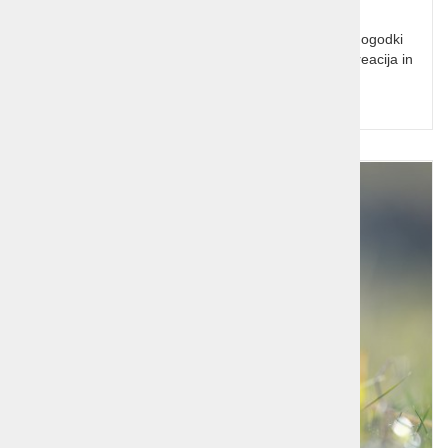
Predstavitev okolice Ljubljane, kjer so se odvijali dogodki
vezani na udeležence kongresa svete alianse. Rekreacija in
kratki ogledi.