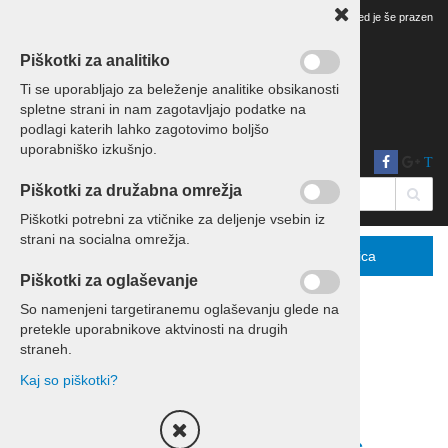
Vaš pregled je še prazen
Piškotki za analitiko
Ti se uporabljajo za beleženje analitike obsikanosti
spletne strani in nam zagotavljajo podatke na
podlagi katerih lahko zagotovimo boljšo
uporabniško izkušnjo.
T
Piškotki za družabna omrežja
Piškotki potrebni za vtičnike za deljenje vsebin iz
strani na socialna omrežja.
Menu
Podrobno
Košarica
Piškotki za oglaševanje
So namenjeni targetiranemu oglaševanju glede na
pretekle uporabnikove aktvinosti na drugih
Domov
Kolesarjenje
straneh.
Enodnevni izleti s kolesom
Kaj so piškotki?
Razvrsti po:
ceni
nazivu