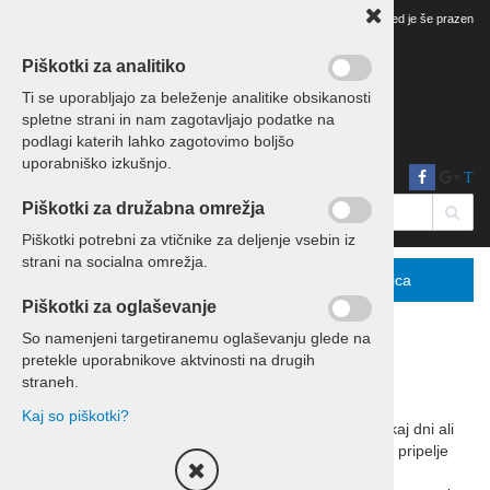
Vaš pregled je še prazen
Piškotki za analitiko
Ti se uporabljajo za beleženje analitike obsikanosti
spletne strani in nam zagotavljajo podatke na
podlagi katerih lahko zagotovimo boljšo
uporabniško izkušnjo.
T
Piškotki za družabna omrežja
Piškotki potrebni za vtičnike za deljenje vsebin iz
strani na socialna omrežja.
Menu
Podrobno
Košarica
Piškotki za oglaševanje
So namenjeni targetiranemu oglaševanju glede na
Camino de Santiago —
pretekle uporabnikove aktvinosti na drugih
straneh.
Jakobova pot
Kaj so piškotki?
Camino ni dopust. Je odločitev. Odločitev, da se za nekaj dni ali
tednov odmakneš od vsakdanjika in stopiš na pot, ki te pripelje
nazaj k sebi.