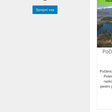
Počitnice Egipt
Sprejmi vse
OBDOBJE
Januar
Februar
Poči
Marec
April
Maj
Počitni
Polet
Junij
razk
pestro 
Julij
Avgust
September
Oktober