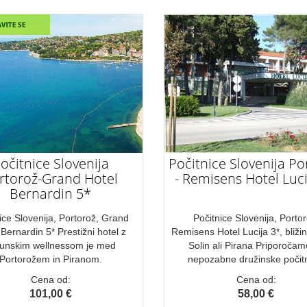
očitnice Slovenija
Počitnice Slovenija Po
rtorož-Grand Hotel
- Remisens Hotel Luci
Bernardin 5*
ice Slovenija, Portorož, Grand
Počitnice Slovenija, Portor
 Bernardin 5* Prestižni hotel z
Remisens Hotel Lucija 3*, bliži
hunskim wellnessom je med
Solin ali Pirana Priporočam
Portorožem in Piranom.
nepozabne družinske počitn
Cena od:
Cena od:
101,00 €
58,00 €