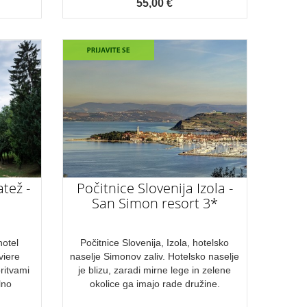
55,00 €
atež -
Počitnice Slovenija Izola -
San Simon resort 3*
hotel
Počitnice Slovenija, Izola, hotelsko
viere
naselje Simonov zaliv. Hotelsko naselje
oritvami
je blizu, zaradi mirne lege in zelene
lno
okolice ga imajo rade družine.