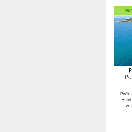
November
December
DRŽAVA
Slovenija
VRSTA POTOVANJA
P
Po
Kulturne znamenitosti
Kulinarično doživetje
Počitn
Aktivni oddih
Hotel
Wellness in SPA
vr
Romantična doživetja
Rekreacija