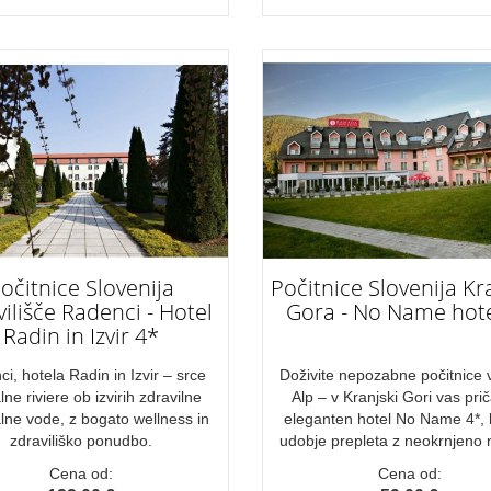
očitnice Slovenija
Počitnice Slovenija Kr
ilišče Radenci - Hotel
Gora - No Name hote
Radin in Izvir 4*
i, hotela Radin in Izvir – srce
Doživite nepozabne počitnice v
ne riviere ob izvirih zdravilne
Alp – v Kranjski Gori vas pri
lne vode, z bogato wellness in
eleganten hotel No Name 4*, 
zdraviliško ponudbo.
udobje prepleta z neokrnjeno 
Cena od:
Cena od: