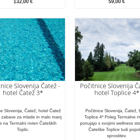
132,00 €
59,00 €
nice Slovenija Čatež -
Počitnice Slovenija Č
hotel Čatež 3*
hotel Toplice 4*
ce Slovenija, Čatež, hotel Čatež
Počitnice Slovenija, Čatež, 
o zabave za mlade in malo manj
Toplice 4* Poleg Termalne ri
 na Termalni rivieri Čateških
ponujajo s svojimi wellness st
Toplic.
Čateške Toplice tudi popo
sprostitev.