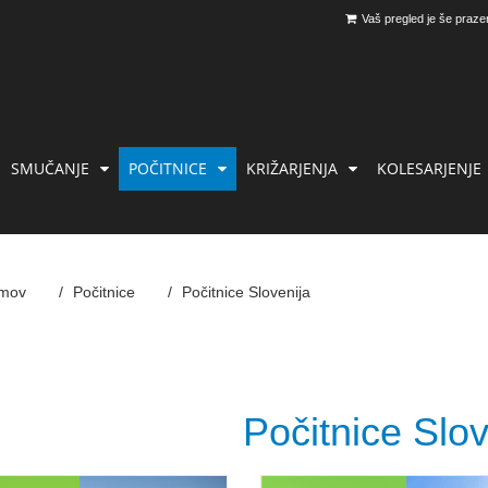
Vaš pregled je še praze
SMUČANJE
POČITNICE
KRIŽARJENJA
KOLESARJENJE
mov
Počitnice
Počitnice Slovenija
Počitnice Slov