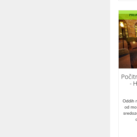
Naravne znamenitosti
Počitnice
CENOVNI RAZRED
Luksuzno
Cenovno ugodno
PRIMERNO ZA
Počit
družine
- 
domače živali
za zaljubljence
Oddih m
od mor
Starejše osebe
sredoz
športnike
Duhovna potovanja