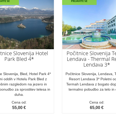
tnice Slovenija Hotel
Počitnice Slovenija 
Park Bled 4*
Lendava - Thermal R
Lendava 3*
ce Slovenija, Bled, Hotel Park 4*
Počitnice Slovenija, Lendava,
ni oddih v Hotelu Park Bled z
Resort Lendava 3* Poletni o
ošnim razgledom na jezero in
Termah Lendava z bogato dop
ponudbo za sprostitev telesa in
termalno pobudbo za telo in
duha.
Cena od:
Cena od:
55,00 €
65,00 €