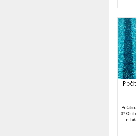
Zagotovljeno
Prijavite se
Omejeno število
Kontakt
Preko spodnjega spletnega obrazca nam
lahko sporočite vaše vprašanje. Z
veseljem vam bomo odgovorili.
Počit
Počitni
3* Obil
mlade