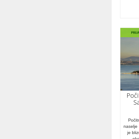
Prepišite besedilo iz slike v spodnje polje
Pošlji
Abctour d.o.o.
Turistična agencija
PE Celovška cesta 69, 1000
Ljubljana
Tel.: + 386 1 431 43 14
GSM: + 386 40 334 363
E-mail: info@abctour.si
Poči
S
Počit
naselje
je bli
oko