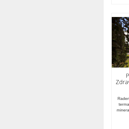
poslovne poti
NASTANITEV
polpenzion
najem
apartmaji
NAČIN POTOVANJA
P
lastni prevoz
Zdrav
TERME
Radenc
termal
terme
minera
STATUS