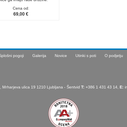
Cena od:
69,00 €
Splošni pogoji
Galerija
Novice
Utinki s poti
O podjetju
, Mrharjeva ulica 19 1210 Ljubljana - Šentvid
T:
+386 1 431 43 14,
E:
i