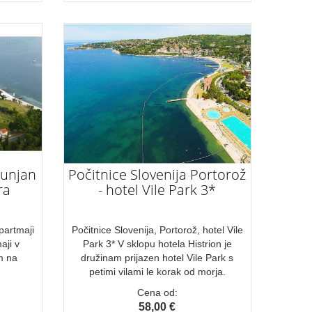
runjan
Počitnice Slovenija Portorož
ra
- hotel Vile Park 3*
partmaji
Počitnice Slovenija, Portorož, hotel Vile
aji v
Park 3* V sklopu hotela Histrion je
m na
družinam prijazen hotel Vile Park s
petimi vilami le korak od morja.
Cena od:
58,00 €