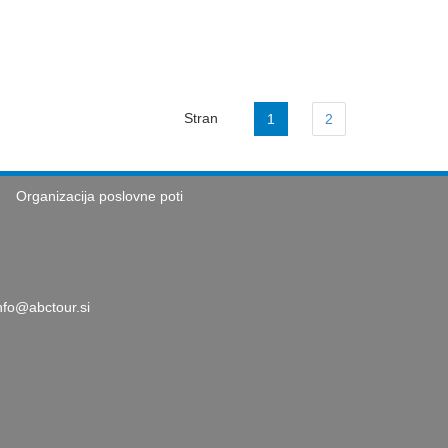
Stran
1
2
Organizacija poslovne poti
nfo@abctour.si