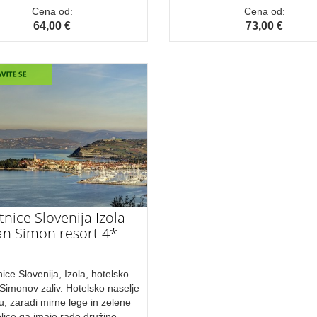
Cena od:
Cena od:
64,00 €
73,00 €
tnice Slovenija Izola -
an Simon resort 4*
nice Slovenija, Izola, hotelsko
 Simonov zaliv. Hotelsko naselje
zu, zaradi mirne lege in zelene
lice ga imajo rade družine.