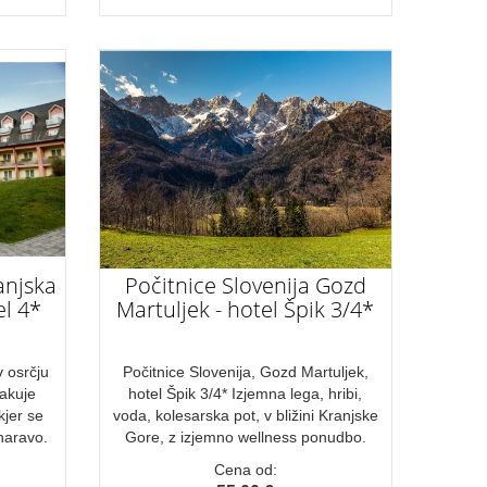
anjska
Počitnice Slovenija Gozd
l 4*
Martuljek - hotel Špik 3/4*
 osrčju
Počitnice Slovenija, Gozd Martuljek,
čakuje
hotel Špik 3/4* Izjemna lega, hribi,
kjer se
voda, kolesarska pot, v bližini Kranjske
naravo.
Gore, z izjemno wellness ponudbo.
Cena od: