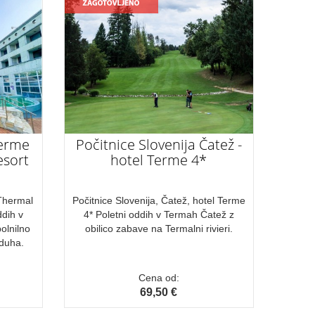
Terme
Počitnice Slovenija Čatež -
esort
hotel Terme 4*
 Thermal
Počitnice Slovenija, Čatež, hotel Terme
ddih v
4* Poletni oddih v Termah Čatež z
olnilno
obilico zabave na Termalni rivieri.
 duha.
Cena od:
69,50 €