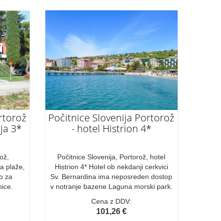
rtorož
Počitnice Slovenija Portorož
ja 3*
- hotel Histrion 4*
ož,
Počitnice Slovenija, Portorož, hotel
na plaže,
Histrion 4* Hotel ob nekdanji cerkvici
o za
Sv. Bernardina ima neposreden dostop
ice.
v notranje bazene Laguna morski park.
Cena z DDV:
101,26 €