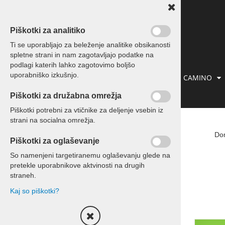
Piškotki za analitiko
Ti se uporabljajo za beleženje analitike obsikanosti
spletne strani in nam zagotavljajo podatke na
podlagi katerih lahko zagotovimo boljšo
uporabniško izkušnjo.
IZLETI IN POTOVANJA
PREVOZI
CAMINO
Piškotki za družabna omrežja
KONTAKT
Piškotki potrebni za vtičnike za deljenje vsebin iz
strani na socialna omrežja.
Počitnice
Do
Piškotki za oglaševanje
Počitnice Slovenija
So namenjeni targetiranemu oglaševanju glede na
pretekle uporabnikove aktvinosti na drugih
Počitnice Hrvaška
straneh.
Kaj so piškotki?
Počitnice Tunizija
Počitnice ostalo