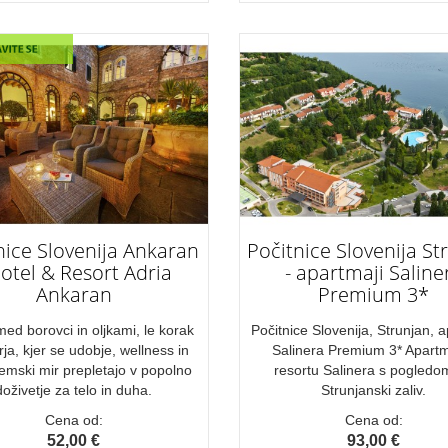
nice Slovenija Ankaran
Počitnice Slovenija St
Hotel & Resort Adria
- apartmaji Saline
Ankaran
Premium 3*
ed borovci in oljkami, le korak
Počitnice Slovenija, Strunjan, a
ja, kjer se udobje, wellness in
Salinera Premium 3* Apartm
emski mir prepletajo v popolno
resortu Salinera s pogledo
doživetje za telo in duha.
Strunjanski zaliv.
Cena od:
Cena od:
52,00 €
93,00 €