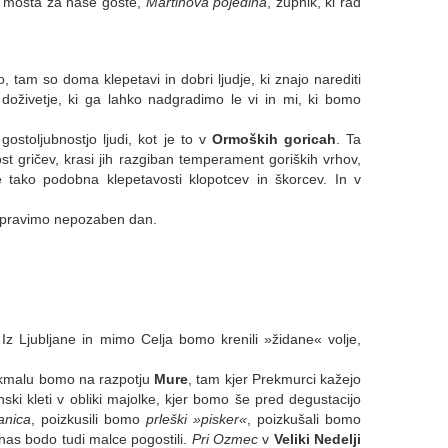
k mošta za naše goste,
Martinova pojedina
, župnik, ki rad
, tam so doma klepetavi in dobri ljudje, ki znajo narediti
 doživetje, ki ga lahko nadgradimo le vi in mi, ki bomo
ostoljubnostjo ljudi, kot je to v
Ormoških goricah
. Ta
nost gričev, krasi jih razgiban temperament goriških vrhov,
 tako podobna klepetavosti klopotcev in škorcev. In v
.
pripravimo nepozaben dan.
. Iz Ljubljane in mimo Celja bomo krenili »židane« volje,
j kmalu bomo na razpotju
Mure
, tam kjer Prekmurci kažejo
nski kleti v obliki majolke, kjer bomo še pred degustacijo
anica
, poizkusili bomo
prleški »pisker«
, poizkušali bomo
 nas bodo tudi malce pogostili.
Pri Ozmec
v
Veliki Nedelji