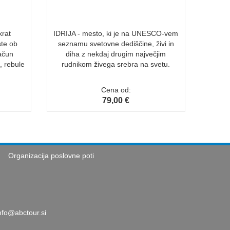
krat
IDRIJA - mesto, ki je na UNESCO-vem
ste ob
seznamu svetovne dediščine, živi in
ačun
diha z nekdaj drugim največjim
a, rebule
rudnikom živega srebra na svetu.
Cena od:
79,00 €
Organizacija poslovne poti
nfo@abctour.si