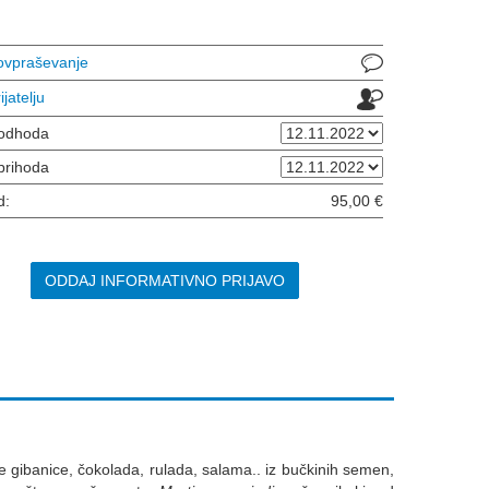
povpraševanje
ijatelju
odhoda
prihoda
d:
95,00 €
ODDAJ INFORMATIVNO PRIJAVO
ške gibanice, čokolada, rulada, salama.. iz bučkinih semen,