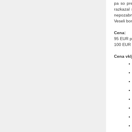
pa so pre
razkazal 
nepozabn
Veseli bo
Cena:
95 EUR pr
100 EUR p
Cena vkl