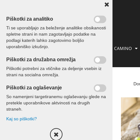
Piškotki za analitiko
Ti se uporabljajo za beleženje analitike obsikanosti
spletne strani in nam zagotavljajo podatke na
podlagi katerih lahko zagotovimo boljšo
uporabniško izkušnjo.
IZLETI IN POTOVANJA
PREVOZI
CAMINO
Piškotki za družabna omrežja
KONTAKT
Piškotki potrebni za vtičnike za deljenje vsebin iz
strani na socialna omrežja.
Izleti in potovanja
Do
Piškotki za oglaševanje
Potovanja
So namenjeni targetiranemu oglaševanju glede na
pretekle uporabnikove aktvinosti na drugih
Enodnevni izleti
straneh.
Kaj so piškotki?
Izleti za skupine
Kontakt