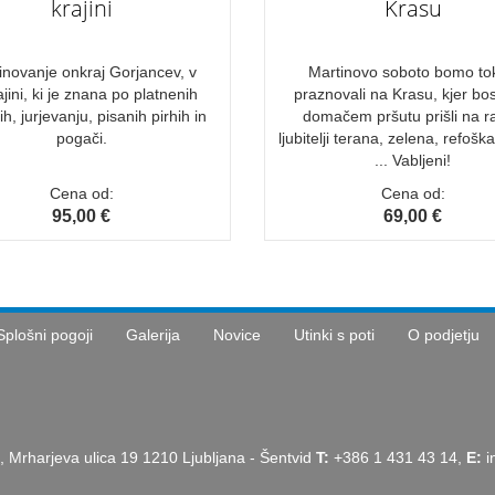
krajini
Krasu
inovanje onkraj Gorjancev, v
Martinovo soboto bomo to
jini, ki je znana po platnenih
praznovali na Krasu, kjer bo
lih, jurjevanju, pisanih pirhih in
domačem pršutu prišli na r
pogači.
ljubitelji terana, zelena, refošk
... Vabljeni!
Cena od:
Cena od:
95,00 €
69,00 €
Splošni pogoji
Galerija
Novice
Utinki s poti
O podjetju
, Mrharjeva ulica 19 1210 Ljubljana - Šentvid
T:
+386 1 431 43 14,
E:
i