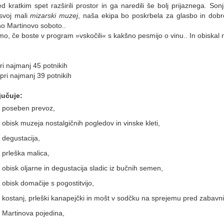
d kratkim spet razširili prostor in ga naredili še bolj prijaznega. Son
svoj mali
mizarski muzej
, naša ekipa bo poskrbela za glasbo in dobro
o Martinovo soboto..
mo, če boste v program »vskočili« s kakšno pesmijo o vinu.. In obiska
i najmanj 45 potnikih
ri najmanj 39 potnikih
jučuje:
poseben prevoz,
obisk muzeja nostalgičnih pogledov in vinske kleti,
degustacija,
prleška malica,
obisk oljarne in degustacija sladic iz bučnih semen,
obisk domačije s pogostitvijo,
kostanj, prleški kanapejčki in mošt v sodčku na sprejemu pred zabav
Martinova pojedina,