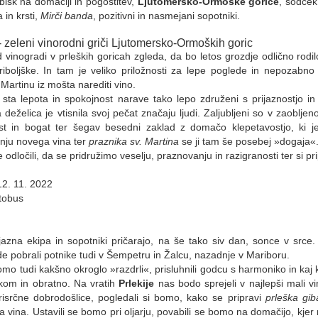
obisk na domačiji in pogostitev,
Ljutomersko-Ormoške gorice
, sodče
 in krsti,
Mirči banda
, pozitivni in nasmejani sopotniki.
 - zeleni vinorodni griči Ljutomersko-Ormoških goric
vinogradi v prleških goricah zgleda, da bo letos grozdje odlično rodilo
riboljške. In tam je veliko priložnosti za lepe poglede in nepozabno
Martinu iz mošta narediti vino.
sta lepota in spokojnost narave tako lepo združeni s prijaznostjo in g
 deželica je vtisnila svoj pečat značaju ljudi. Zaljubljeni so v zaoblje
st in bogat ter šegav besedni zaklad z domačo klepetavostjo, ki je
nju novega vina ter
praznika sv. Martina
se ji tam še posebej »dogaja«
 odločili, da se pridružimo veselju, praznovanju in razigranosti ter si 
12. 11. 2022
tobus
:
ijazna ekipa in sopotniki pričarajo, na še tako siv dan, sonce v srce
 pobrali potnike tudi v Šempetru in Žalcu, nazadnje v Mariboru.
omo tudi kakšno okroglo »razdrli«, prisluhnili godcu s harmoniko in ka
ekom in obratno. Na vratih
Prlekije
nas bodo sprejeli v najlepši mali vi
risrčne dobrodošlice, pogledali si bomo, kako se pripravi
prleška gib
a vina. Ustavili se bomo pri oljarju, povabili se bomo na domačijo, kjer