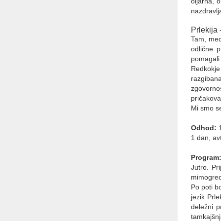
oljarna, 
Abctour d.o.o.
nazdravlja
Turistična agencija
PE Celovška cesta 69, 1000
Prlekija
Ljubljana
Tam, med 
Tel.: + 386 1 431 43 14
odlične p
GSM: + 386 40 334 363
pomagali 
E-mail: info@abctour.si
Redkokje 
razgibana
zgovorno
pričakova
Mi smo se
Odhod:
1 dan, av
Program
Jutro. Pr
mimogrede
Po poti b
jezik Prl
deležni p
tamkajšnj