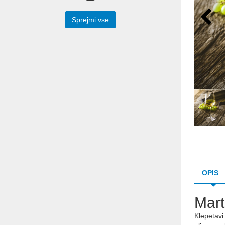
Preko spodnjega spletnega obrazca nam
lahko sporočite vaše vprašanje. Z
Sprejmi vse
veseljem vam bomo odgovorili.
Prepišite besedilo iz slike v spodnje polje
OPIS
Mart
Pošlji
Klepetavi