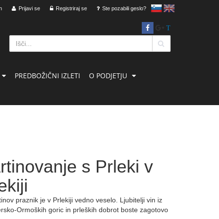
n
Prijavi se
Registriraj se
slovensko
Ste pozabili geslo?
English
T
PREDBOŽIČNI IZLETI
O PODJETJU
tinovanje s Prleki v
ekiji
nov praznik je v Prlekiji vedno veselo. Ljubitelji vin iz
rsko-Ormoških goric in prleških dobrot boste zagotovo