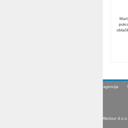
Mart
pokra
oblači
Turistična agencija
Abctour d.o.o.