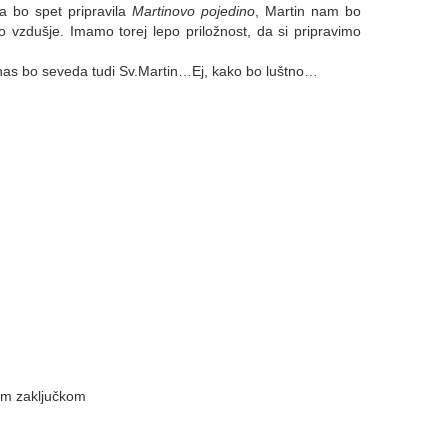
ja bo spet pripravila
Martinovo pojedino
, Martin nam bo
 vzdušje. Imamo torej lepo priložnost, da si pripravimo
l nas bo seveda tudi Sv.Martin…Ej, kako bo luštno…
nim zaključkom