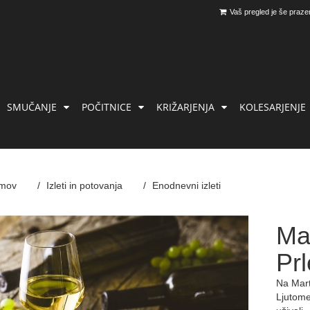
Vaš pregled je še praze
SMUČANJE
POČITNICE
KRIŽARJENJA
KOLESARJENJE
mov
Izleti in potovanja
Enodnevni izleti
Mar
Prl
Na Marti
Ljutome