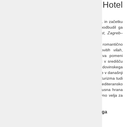
Draga - Remisens Hotel
Mediteran 3*
Turizem se je na
Opatijski rivieri
začel v poznem 19. in začetku
20. stoletja, še v času Avstro-Ogrske monarhije. Spodbudil ga
je razvoj železnic
Dunaj–Matulji, Dunaj–Ljubljana–Trst, Zagreb–
Karlovac–Reka
.
Gostje iz
Opatije
so s kočijami in vozovi obiskovali romantično
Mošćeničko Drago
. Prvi gostje so bivali
v čudovitih vilah
,
zgrajenih v poznem 19. stoletju. Začetek hotelirstva pomeni
družina
Armanda
, ki je imela v lasti istoimenski hotel v središču
Drage
. Hotel Draga je bil zgrajen na temeljih tega zgodovinskega
hotela, ki je najprej spremenil ime v
Miramar
in kasneje v današnji
Mediteran
. Skupaj s hotelom
Armanda
je bilo pionir turizma tudi
gostišče Alla Marina
, ki leži tik ob plaži. Blago mediteransko
podnebje, čisto morje, čudovita narava, zdrava in okusna hrana
so privabljali obiskovalce z vsega sveta. Enako ponovno velja za
današnji čas.
Remisens Hotel Mediteran 3* Mošćenička Draga
Lega:
na rivi, v
Mošćenički Dragi
.