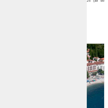
Akcija velja za vse nove rezervacije do 29.4.2025 (ali do
zasedenosti kapacitet - kar nastopi prej).
Prijavnina:
14 EUR
Dodatna ponudba!
1
2