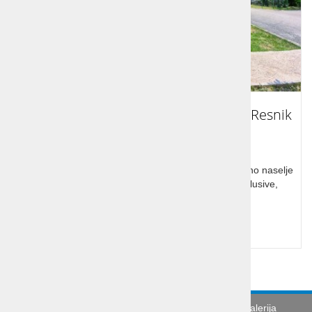
Počitnice Hrvaška Kaštel Štafilić - TN Resnik
2*
Počitnice Hrvaška, Dalmacija, Kaštel Štafilič, Turistično naselje
Resnik 2*, Bungalovi Resnik, bližina morja, all inclusive,
zabava za otroke.
Cena od:
od 55,00 €
Turistična agencija
Splošni pogoji
Galerija