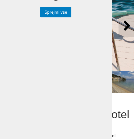
Sprejmi vse
Počitnice Hrvaška
Mošćenička Draga Hotel
Mediteran 3*
Počitnice Hrvaška, Mošćenička Draga, Remisens Hotel