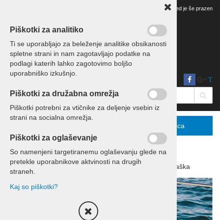
Vaš pregled je še prazen
Piškotki za analitiko
Ti se uporabljajo za beleženje analitike obsikanosti
spletne strani in nam zagotavljajo podatke na
podlagi katerih lahko zagotovimo boljšo
uporabniško izkušnjo.
T
Piškotki za družabna omrežja
Piškotki potrebni za vtičnike za deljenje vsebin iz
strani na socialna omrežja.
Menu
Podrobno
Košarica
Piškotki za oglaševanje
So namenjeni targetiranemu oglaševanju glede na
pretekle uporabnikove aktvinosti na drugih
Domov
Počitnice
Počitnice Hrvaška
straneh.
Kaj so piškotki?