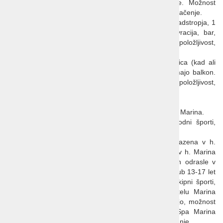
Plaža
: 50 m, dolga prodnata, primerna za otroke. Možnost
najema sončnikov in ležalnikov. Prhe, kabine za preoblačenje.
Vsebine in ponudbe objekta
: prenovljen 2019, 3 nadstropja, 1
dvigalo, recepcija, penzionska in a la carte restavracija, bar,
terasa, sef na recepciji, parkirišče (glede na razpoložljivost,
doplačilo prib. 10 EUR/dan).
Sobe
: 69 sob; klima, LCD TV, WiFi, telefon, kopalnica (kad ali
prha/WC), sušilnik za lase. Sobe na morsko stran imajo balkon.
Otroška posteljica brezplačno (glede na razpoložljivost,
predhodna najava).
Internet
: brezplačen WiFi.
Bazeni in wellness
: notranji in zunanji bazen v hotelu Marina.
Športne aktivnosti:
v bližini: potapljaški center, vodni športi,
teniška igrišča.
Šport in zabava:
možnost koriščenja notranjega bazena v h.
Marina (brezplačno), ležalniki in senčniki ob bazenu v h. Marina
brezplačno (omejeno število), animacija za otroke in odrasle v
hotelu Marina (1.6.-15.9.): mini klub 4-12 let, teens club 13-17 let
(1.7.-31.8.), keep fit, vodna aerobika, stretching, ekipni športi,
nordijska hoja, živa glasba večkrat tedensko v hotelu Marina
(15.6.-15.9.). Možnost izposoje palic za nordijsko hojo, možnost
najema koles (doplačilo). V bližini: Wellness & Spa Marina
(doplačilo), nogometno igrišče, potapljaška šola, kegljanje.