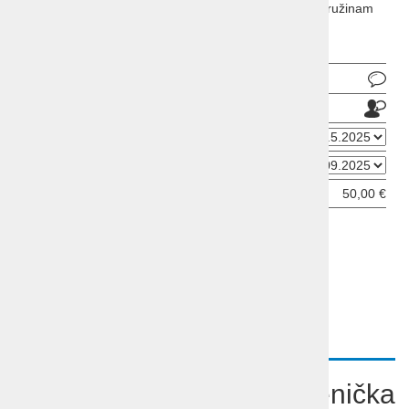
Mediteran 3* Prenovljen hotel v Kvarnerju, prijazen družinam
in v bližini prodnate plaže.
Pošlji povpraševanje
Pošlji prijatelju
Datum odhoda
Datum prihoda
Cena od:
50,00 €
ODDAJ INFORMATIVNO PRIJAVO
OPIS
POVZETEK
Počitnice Hrvaška Mošćenička