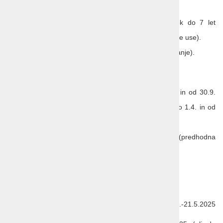
BREZPLAČNO,
otroci od 7 let in odrasli 15%. 1+1: otrok do 7 let
BREZPLAČNO (odrasla oseba doplača single use).
Otroška posteljica BREZPLAČNO (na vprašanje).
Doplačila v kraju:
turistična taksa 2,50 EUR/os/dan, (do 1.4. in od 30.9.
1,80 €/dan), otrok 12-19 let 1,25 €/dan (do 1.4. in od
30.9. 0,9 €/dan)
domače živali do max. 25 kg2 EUR/dan (predhodna
najava!)
parkirišče 15 €/dan
Zgodnja prijava::
10% popust za bivanje v termih: 16.5.-29.5. in 1.9.-21.5.2025
(min. 2 noči)