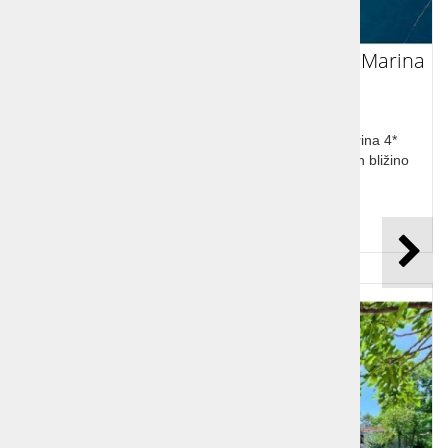
Počitnice Hrvaška Mošć. Draga Hotel Marina
4*
Počitnice Hrvaška, Mošćenička Draga, Hotel Marina 4*
Družinam prijazen hotel z obilo otroške animacije in bližino
prodnate plaže.
Cena od:
52,00 €