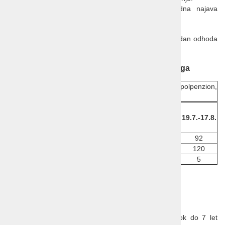
Hišni ljubljenčki
: dovoljeni (do 25 kg), predhodna najava
(doplačilo).
Hrana, pijača:
samopostrežni zajtrk.
Prijava/odjava
: prijava v hotel po 15. uri, odjava na dan odhoda
do 11. ure.
Remisens Hotel Mediteran 3* Mošćenička Draga
Cenik 2025:
Mošćenička Draga: Remisens Hotel Mediteran 3*
, polpenzion,
v EUR/osebo/dan
16.5.-28.5.
28.5.-18.6.
18.6.-19.7.
Tip sobe
19.7.-17.8.
14.9.-21.9.
17.8.-14.9.
1/2 TWC AC stand
50
59
78
92
1/2 BMs AC sup
66
77
102
120
Min. št. dni bivanja
3
3
4
5
Prihodi so možni vsak dan.
Popusti:
2+0: otrok do 3 let BREZPLAČNO
2+1 (v sobi superior - na vprašanje): otrok do 7 let