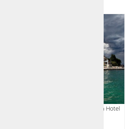
1
2
Počitnice Hrvaška Mošćenička Draga Hotel
Mediteran 3*