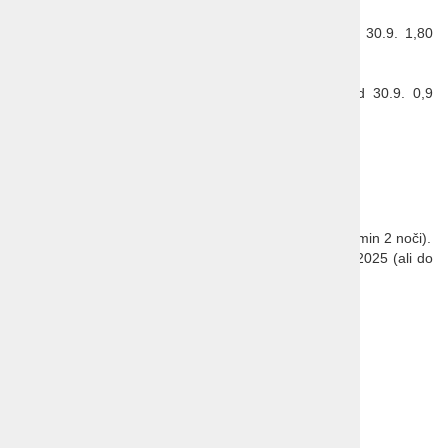
Doplačilo v kraju:
Turistična taksa 2,50 €/dan (do 1.4. in od 30.9. 1,80
€/dan),
Otrok 12-19 let 1,25 €/dan (do 1.4. in od 30.9. 0,9
€/dan),
Parkirišče 15 €/dan,
Domače živali (max. 25 kg) 25 €/dan.
POSEBNA PONUDBA "SPRING SPECIAL 25"
-15% POPUST za bivanje v terminih : 4.5.-28.5.2025 (min 2 noči).
Akcija velja za vse nove rezervacije med 1.3. in 28.3.2025 (ali do
zasedbe kapacitet - kar nastopi prej).
Akcije se med sabo ne seštevajo.
Prijavnina:
14 EUR
Več o
Mošćenički Dragi
Dodatna ponudba!