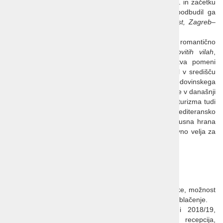
Turizem se je na
Opatijski rivieri
začel v poznem 19. in začetku
20. stoletja, še v času Avstro-Ogrske monarhije. Spodbudil ga
je razvoj železnic
Dunaj–Matulji, Dunaj–Ljubljana–Trst, Zagreb–
Karlovac–Reka
.
Gostje iz
Opatije
so s kočijami in vozovi obiskovali romantično
Mošćeničko Drago
. Prvi gostje so bivali
v čudovitih vilah
,
zgrajenih v poznem 19. stoletju. Začetek hotelirstva pomeni
družina
Armanda
, ki je imela v lasti istoimenski hotel v središču
Drage
. Hotel Draga je bil zgrajen na temeljih tega zgodovinskega
hotela, ki je najprej spremenil ime v
Miramar
in kasneje v današnji
Mediteran
. Skupaj s hotelom
Armanda
je bilo pionir turizma tudi
gostišče Alla Marina
, ki leži tik ob plaži. Blago mediteransko
podnebje, čisto morje, čudovita narava, zdrava in okusna hrana
so privabljali obiskovalce z vsega sveta. Enako ponovno velja za
današnji čas.
Hotel Marina 4* Mošćenička Draga
Lega:
100 m od centra
Mošćeničke Drage
.
Plaža:
oddaljena 150 m, prodnata, primerna za otroke, možnost
najema senčnikov in ležalnikov. Prhe in kabine za preoblačenje.
Ponudba:
popolnoma prenovljen hotel v sezoni 2018/19,
klimatiziran, 2 nadstropji, panoramsko dvigalo, recepcija,