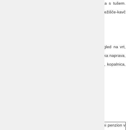
Soba z balkonom na park stran, kopalnica s tušem.
Zakonska postelja 180x200 ter dodatno ležišče-kavč
140x200.
Velikost sobe: 22 m2.
1/2+2 superior family soba (park/okolica, balkon):
Povezani Superior sobi z vrati, balkon, pogled na vrt,
televizija, telefon, kabelski programi, klimatska naprava,
2 povezani sobi, kavč, sušilec za lase, WC, kopalnica,
kad ali prha, storitev bujenja
Velikost sobe: 44 m2
Spalnica 1
Spalnica 2
Hotel Marina 4* Mošćenička Draga
Cenik 2025:
Mošćenička Draga: Hotel Marina 4*
, polpenzion/polni penzion v