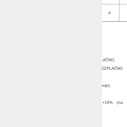
sup
Min. št.
dni
2
3
3
4
4
bivanja
Prihodi so možni vsak dan.
Popusti:
2+0: otrok do 3 let BREZPLAČNO,
2+1: otrok do 14 let BREZPLAČNO,
odrasli 15%. 2+2: 2 otroka do 14 let BREZPLAČNO,
odrasli 50%. 1+1: otrok do 14 let BREZPLAČNO
(odrasla oseba doplača single use).
Otroška posteljica BREZPLAČNO (na vprašanje).
Doplačila:
MOŽNO DOPLAČILO: krajše bivanje +10% (na
vprašanje),
Single use +70% (na vprašanje).