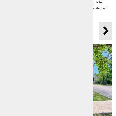
Počitnice Hrvaška, Mošćenička Draga, Remisens Hotel
Mediteran 3* Prenovljen hotel v Kvarnerju, prijazen družinam
in v bližini prodnate plaže.
Cena od:
50,00 €