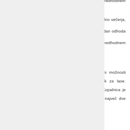
možnost brezglutenske prehrane po predhodnem
dogovoru
Opomba
: pri storitvi polni penzion je prva storitev vedno večerja,
zadnja kosilo.
Prijava/odjava
: prijava v hotel po 14. uri, odjava na dan odhoda
do 11. ure.
Razno:
na voljo nekaj sob za invalidne osebe (po predhodnem
dogovoru)
Sobe:
1/2 Standard (atrij):
soba s pogledom na atrij, ni balkona, ni možnosti
dodatnega ležišča, mini bar, sef, sušilnik za lase.
Zakonska postelja (200x180 / 200x160). Kopalnica je
opremljena s prho. Soba je primerna za največ dve
osebi.
Velikost sobe: 22 m2.
1/2+1 superior (park/okolica, balkon):