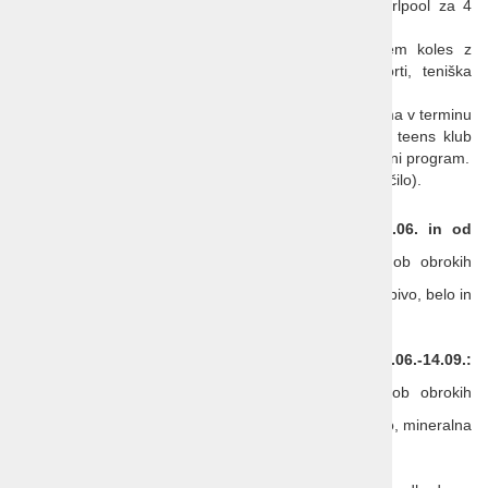
infrardeča savna (uporaba savn je brezplačna); whirlpool za 4
osebe, masažne prhe, relax cona).
Športne aktivnosti:
palice za nordijsko hoji, najem koles z
doplačilom. V bližini: potapljaški center, vodni športi, teniška
igrišča.
Animacija in zabava:
po programu hotela, predvidoma v terminu
01.06. – 15.09.2022: mini klub (za otroke 4-12 let), teens klub
(*01.07. – 31.08.), športne aktivnosti za odrasle, večerni program.
Hišni ljubljenčki:
dovoljeni, predhodna najava (doplačilo).
Hrana, pijača:
polpenzion na voljo v terminih do 18.06. in od
14.09.:
samopostrežni zajtrk in večerja, ob obrokih
vključena pijača iz šankomata (neomejeno; pivo, belo in
rdeče vino, mineralna voda, sokovi).
polni penzion na voljo v terminih 18.06.-14.09.:
samopostrežni zajtrk, kosilo in večerja, ob obrokih
pijača iz šankomata (pivo, belo in rdeče vino, mineralna
voda, sokovi).