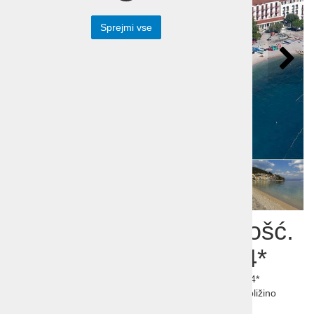
Sprejmi vse
Počitnice Hrvaška Mošć.
Draga Hotel Marina 4*
Počitnice Hrvaška, Mošćenička Draga, Hotel Marina 4*
Družinam prijazen hotel z obilo otroške animacije in bližino
prodnate plaže.