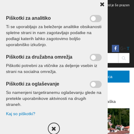
Vaš pregled je še prazen
Piškotki za analitiko
Ti se uporabljajo za beleženje analitike obsikanosti
spletne strani in nam zagotavljajo podatke na
podlagi katerih lahko zagotovimo boljšo
uporabniško izkušnjo.
T
Piškotki za družabna omrežja
Piškotki potrebni za vtičnike za deljenje vsebin iz
strani na socialna omrežja.
Menu
Podrobno
Košarica
Piškotki za oglaševanje
So namenjeni targetiranemu oglaševanju glede na
pretekle uporabnikove aktvinosti na drugih
Domov
Počitnice
Počitnice Hrvaška
straneh.
Kaj so piškotki?