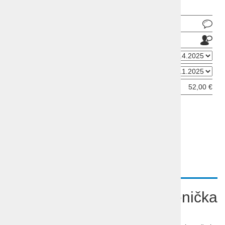
Pošlji povpraševanje
Pošlji prijatelju
Datum odhoda
Datum prihoda
Cena od:
52,00 €
ODDAJ INFORMATIVNO PRIJAVO
OPIS
Počitnice Hrvaška Mošćenička
Draga - Hotel Marina 4*