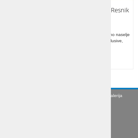
Počitnice Hrvaška Kaštel Štafilić - TN Resnik
2*
Počitnice Hrvaška, Dalmacija, Kaštel Štafilič, Turistično naselje
Resnik 2*, Bungalovi Resnik, bližina morja, all inclusive,
zabava za otroke.
Cena od:
od 55,00 €
Turistična agencija
Splošni pogoji
Galerija
Novice
Utinki s poti
O podjetju
Organizacija poslovne poti