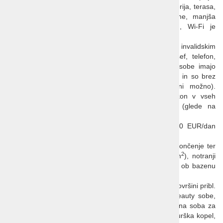
restavracija, a la carte rastavracija, bar, kavarna, picerija, terasa,
prodajalna časopisov, spominkov in športne opreme, manjša
kongresna dvorana, trezor v recepciji (doplačilo), Wi-Fi je
brezplačen.
Sobe
: 188 sob in suite, 4 sobe so prilagojene invalidskim
vozičkom (atrij sobe). Klima, SAT TV, mini bar, sef, telefon,
kopalnica (prha ali kad/WC), sušilnik za lase. Atrij sobe imajo
francosko ležišče (širina 160 cm) ali 2 ločeni postelji in so brez
balkona (dodatno ležišče ali otroška posteljica ni možno).
Možnost družinskih sob (dve povezani sobi). Balkon v vseh
sobah, razen atrij. Otroška posteljica brezplačno (glede na
razpoložljivost, predhodna najava).
Parkiranje:
hotelsko parkirišče za doplačilo prbl. 10 EUR/dan
(nevarovano).
2
Bazeni
: zunanji bazen velik 100 m
s ploščadjo za sončenje ter
2
čofotališčem za otroke z vodnimi atrakcijami (110 m
), notranji
bazen z ogrevano morsko vodo, ležalniki in sončniki ob bazenu
brezplačno (glede na razpoložljivost),
Five Elements Wellness & Spa Center Marina
:
na površini pribl.
2
800 m
; fitnes, beauty – masažni center (solarij, beauty sobe,
pedikura, manikura, masažne sobe, shakra – masažna soba za
dva), Spa relax cona (savna center – finska savna, turška kopel,