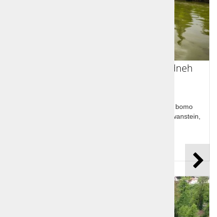
Potovanje Bavarski dvorci v dveh dneh
Pridružite se nam na odkrivanju Bavarske, kjer si bomo
ogledali Kraljevo jezero, nemški Versailles, Neuschwanstein,
benediktinski samostan Ettal ...
Cena od:
279,00 €