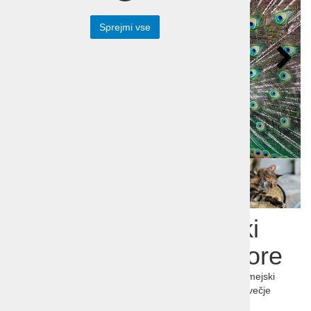
Sprejmi vse
Potovanje Boromejski
otoki in jezero Maggiore
Potovanje Boromejski otoki in jezero Maggiore. Boromejski
otoki slovijo po čudovitih vrtovih, obdaja jih drugo največje
italijansko jezero Maggiore.