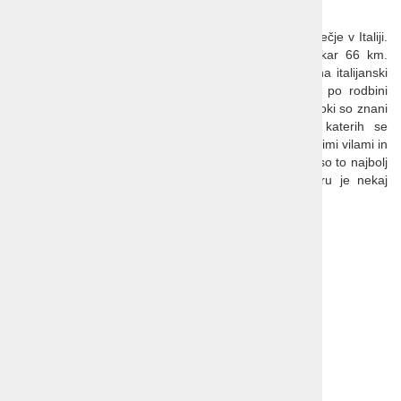
Lago Maggiore
Jezero Maggiore
je za Gardskim jezerom drugo največje v Italiji.
2.
Površine je čez 210 km
Od severa do juga pa kar 66 km.
Severni del pri Locarnu je v Švici, večinoma pa je na italijanski
strani. Na jezeru so
Boromejski otoki,
imenovani po rodbini
lastnikov. Najbolj znan član je bil
Karel Boromejsk
i. Otoki so znani
po svojem bujem rastju in čudovitih parkih, po katerih se
sprehajajo pisani pavi in papige. Ponašajo se s čudovitimi vilami in
zgodovinskimi spomeniki, zaradi milega podnebja pa so to najbolj
obiskani otoki na jezeru. Tudi na kopnem ob jezeru je nekaj
vrhunskih vrtov.
Odhoda:
1. maj 2025
3 dni, avtobus
min. št. potnikov 30
Cena:
368 EUR pri najmanj 40 potnikih
399 EUR pri najmanj 30 potnikih