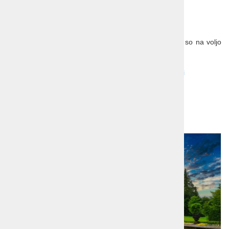
Troposteljne sobe po predhodni potrditvi.
Splošni pogoji potovanja so sestavni del programa in so na voljo
na prodajnih mestih!
Spletne povezave:
Jezero Maggiore
in
Karl Boromejski
Dodatna ponudba!
1
2