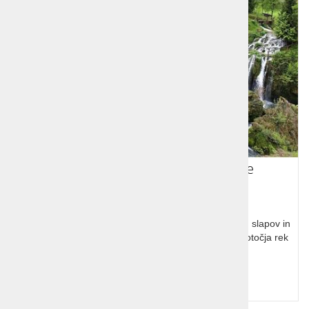
Narodni park Plitvice in Rastoke
Enodnevni izlet v Narodni park Plitvice in ogled jezer, slapov in
naravnih lepot parka ter obisk Rastok - slikovitega sotočja rek
Korane in Slunjščice.
Cena od:
86,00 €