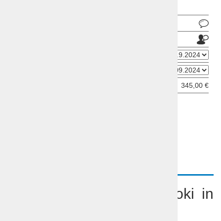
Pošlji povpraševanje
Pošlji prijatelju
Datum odhoda
Datum prihoda
Cena od:
345,00 €
ODDAJ INFORMATIVNO PRIJAVO
OPIS
PROGRAM
VIDEO
Potovanje Boromejski otoki in
jezero Maggiore