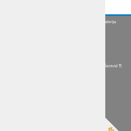
Turistična agencija
Splošni pogoji
Galerija
Novice
Utinki s poti
O podjetju
Organizacija poslovne poti
Abctour d.o.o., Mrharjeva ulica 19 1210 Ljubljana - Šentvid
T:
+386 1 431 43 14,
E:
info@abctour.si
Izdelava spletne trgovine