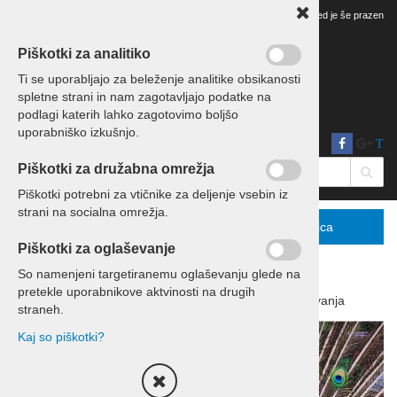
Vaš pregled je še prazen
Piškotki za analitiko
Ti se uporabljajo za beleženje analitike obsikanosti
spletne strani in nam zagotavljajo podatke na
podlagi katerih lahko zagotovimo boljšo
uporabniško izkušnjo.
T
Piškotki za družabna omrežja
Piškotki potrebni za vtičnike za deljenje vsebin iz
strani na socialna omrežja.
Menu
Podrobno
Košarica
Piškotki za oglaševanje
So namenjeni targetiranemu oglaševanju glede na
pretekle uporabnikove aktvinosti na drugih
Domov
Izleti in potovanja
Potovanja
straneh.
Kaj so piškotki?