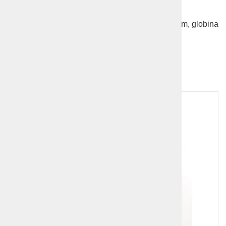
slike
, zaradi česar bo okras še bolj oseben in čaroben.
Mere: višina 12 cm, širina spodnjega dela 12,5 cm, globina
4 cm.
Dodatna ponudba!
1
2