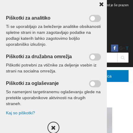
Vaš pregled je še prazen
Piškotki za analitiko
Ti se uporabljajo za beleženje analitike obsikanosti
spletne strani in nam zagotavljajo podatke na
podlagi katerih lahko zagotovimo boljšo
uporabniško izkušnjo.
T
Piškotki za družabna omrežja
Piškotki potrebni za vtičnike za deljenje vsebin iz
strani na socialna omrežja.
Menu
Podrobno
Košarica
Piškotki za oglaševanje
So namenjeni targetiranemu oglaševanju glede na
pretekle uporabnikove aktvinosti na drugih
Domov
Eko leseni izdelki
straneh.
Kaj so piškotki?