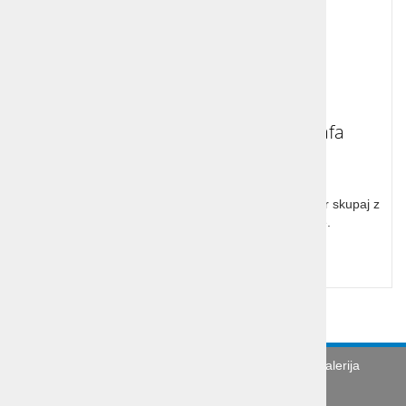
lesena sestavljanka abeceda žirafa
Abeceda žirafa je preprosta lesena sestavljanka, kjer skupaj z
igro osvojite še vse črke slovenske abecede.
Cena z DDV:
19,89 €
Turistična agencija
Splošni pogoji
Galerija
Novice
Utinki s poti
O podjetju
Organizacija poslovne poti