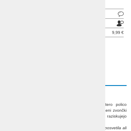
Pošlji povpraševanje
Pošlji prijatelju
Cena z DDV:
9,99 €
ODDAJ INFORMATIVNO PRIJAVO
OPIS
Leseni okrasni zvonček
Prikupni
leseni zvončki
lahko polepšajo marsikatero polico
in pričarajo praznično vzdušje tudi pri vas doma. Leseni zvončki
so primerni tudi za otroško ropotuljico, ko malčki še raziskujejo
zvoke, saj vsak "cinglja" drugače.
Za doplačilo lahko naročite tudi
graviranje osebnega posvetila ali