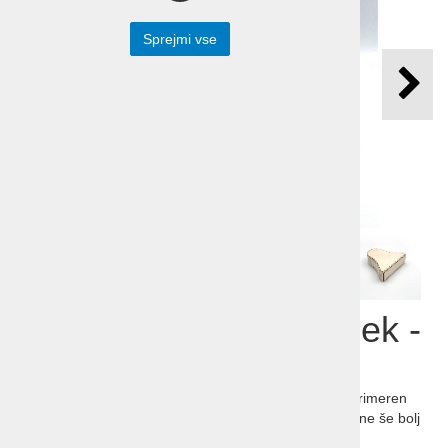
Sprejmi vse
Leseni okrasni zvonček -
ropotuljica
Lesen okrasni zvonček, zaradi naravnih materialov primeren
tudi za otroško ropotuljico. Z izbranim napisom postane še bolj
oseben.