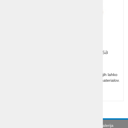
Božični in novoletni okraski iz lesa
Božični in novoletni okraski so preprosti in lahki ter jih lahko
kombinirate z drugimi okraski iz naravnih in drugih materialov.
Cena z DDV:
21,10 €
Turistična agencija
Splošni pogoji
Galerija