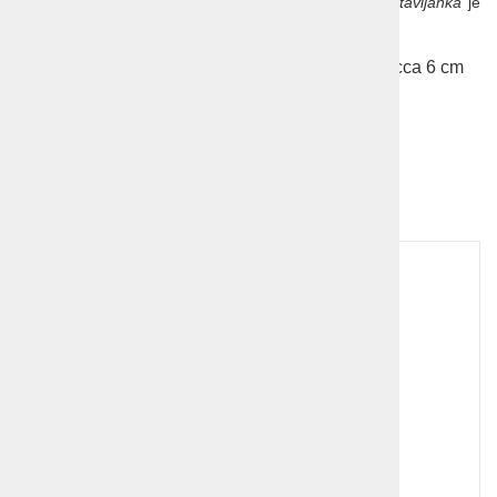
otroško igro. Legendarni
Porsche 911 kot lesena sestavljanka
je
primeren tudi za poslovno darilo.
Mere: dolžina cca 15 cm, višina cca 5 cm, širina cca 6 cm
Več o Porschejih
.
Dodatna ponudba!
1
2