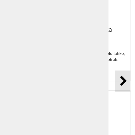
Racman Jaka lesena sestavljanka
Racman Jaka lesena sestavljanka. Sestavimo ga zelo lahko,
primeren za igro tako mlajših kot malo starejših otrok.
Cena z DDV:
17,08 €