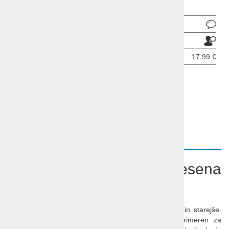
Pošlji povpraševanje
Pošlji prijatelju
Cena z DDV:
17,99 €
ODDAJ INFORMATIVNO PRIJAVO
OPIS
VIDEO
Porsche 911 lesena
sestavljanka
Lesena sestavljanka
je preprosto darilo za otroke in starejše.
Zaradi naravnih materialov in vrtljivih kolesc je primeren za