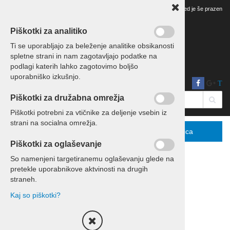
Vaš pregled je še prazen
Piškotki za analitiko
Ti se uporabljajo za beleženje analitike obsikanosti
spletne strani in nam zagotavljajo podatke na
podlagi katerih lahko zagotovimo boljšo
uporabniško izkušnjo.
T
Piškotki za družabna omrežja
Piškotki potrebni za vtičnike za deljenje vsebin iz
strani na socialna omrežja.
Menu
Podrobno
Košarica
Piškotki za oglaševanje
So namenjeni targetiranemu oglaševanju glede na
pretekle uporabnikove aktvinosti na drugih
Domov
Eko leseni izdelki
straneh.
Kaj so piškotki?