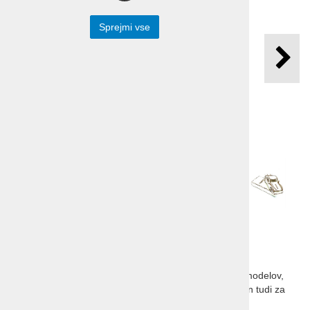
Sprejmi vse
Porsche 911 lesena
sestavljanka
Porsche 911 lesena sestavljanka, za ljubitelje starih modelov,
za zbiratelje in otroke. Model Porsche 911 je primeren tudi za
poslovno darilo.