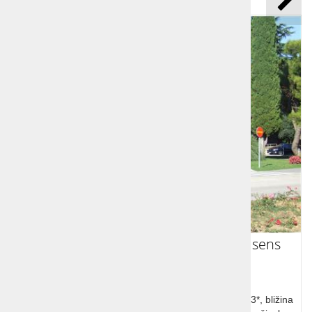
Počitnice Slovenija Portorož - Remisens
Hotel Lucija 3*
Počitnice Slovenija, Portorož, Remisens Hotel Lucija 3*, bližina