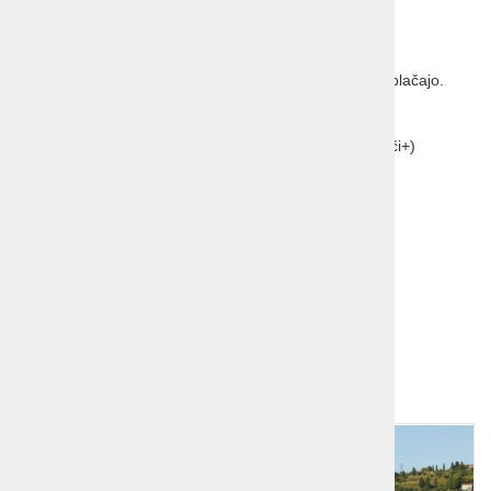
Obvezna doplačila (ob prijavi):
turistična taksa 2,50 €/os/dan,
otroci 7-18 let-50%, otroci do 7 let takse ne plačajo.
Možna doplačila (ob prijavi):
krajše bivanje +20% (1 noč) oz. +10% (2 noči+)
Možna doplačila (ob prihodu, predhodna najava):
domače živali 27 €/dan.
Prijavnina:
14 EUR
Dodatno branje:
Portorož
Dodatna ponudba!
1
2