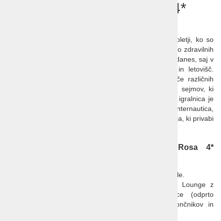
depandansa Casa Rosa 4*
Portorož
Portorož je bil priljubljen cilj obiskovalcev že pred stoletji, ko so
hodili v zdravilišče. Ob koncu 19. stoletja je bil znan po zdravilnih
kopelih z blatom in slano vodo. Ta sloves ohranja še danes, saj v
mestu stalno domuje več različnih wellness toplic in letovišč.
Poleg poletnih počitnic in toplic je Portorož prizorišče različnih
nacionalnih in mednarodnih konferenc, kongresov in sejmov, ki
sezono raztegnejo na celo leto. Tudi prva slovenska igralnica je
doma v Potorožu. Med prireditvami izstopa Internautica,
mednarodna razstava jadrnic, ki poteka vsako leto maja, ki privabi
več kot 400 razstavljalcev in 40.000 obiskovalcev.
Depandansa Remisens Premium Casa Rosa 4*
Portorož (ex Roža)
Lega:
na griču
Sv. Lovrenca
v
Portorožu
, v bližini obale.
Plaža
: prib. 300 m, hotelska plaža Metropol Pool Lounge z
olimpijskim bazenom in bazenom za neplavalce (odprto
predvidoma 15.06. – 30.09.). Možnost najema sončnikov in
ležalnikov.