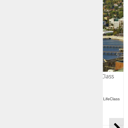
Počitnice Slovenija Portorož - LifeClass
Hoteli 4*/5*
Počitnice Slovenija, Portorož, namestitev v enem od LifeClass
hotelov (Ruleta 4* in Premium Ruleta 4/5*)
Cena od:
58,00 €