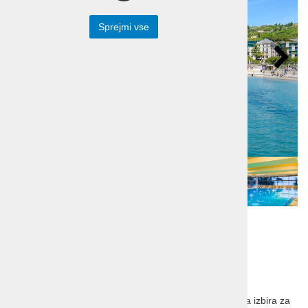
Sprejmi vse
Počitnice Slovenija
Portorož - dep. Casa
Rosa 4*
Počitnice Slovenija, Portorož, Casa Rosa 4* je idealna izbira za