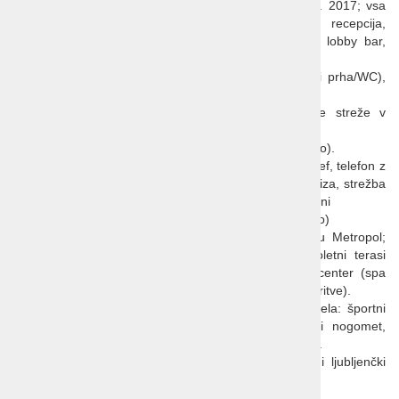
Ponudba
: 6 nadstropij, 2 dvigali, objekt prenovljen l. 2017; vsa
ponudba v 30 m oddaljenem hotelu Metropol; recepcija,
samopostrežna restavracija, a la carte restavracija, lobby bar,
kongresni center, casino, hotelska garaža (doplačilo).
SOBE: 96 sob; klima, TV, telefon, kopalnica (kad ali prha/WC),
sušilnik za lase, balkon.
Hrana, pijača:
samopostrežni zajtrk in večerja se streže v
restavraciji hotela Metropol
Parkiranje
: hotelska garaža - valet parkiranje (doplačilo).
Sobe
: LCD TV (kabelska), sušilec za lase, mini bar, sef, telefon z
neposrednim klicanjem, Wi-Fi (brezplačno), pisalna miza, strežba
v sobi 24 ur, wellness set (ob prihodu na osebo): kopalni
plašč, copati, izbira vzglavnika (Pillow menu na zahtevo)
Wellness
: vsa ponudba v 30 m oddaljenem hotelu Metropol;
notranji bazen, dva manjša zunanja bazena na poletni terasi
hotela Metropol, zunanji bazeni na plaži, wellness center (spa
relax in savne, z doplačilom masaže in kozmetične storitve).
Šport, zabava:
najem koles (doplačilo), v bližini hotela: športni
stadion, teniška igrišča, mini golf, igrišče za mali nogomet,
košarko, odbojko, namizni tenis, center vodnih športov.
Razno
: prihod po 15. uri, odhod do 11. ure, hišni ljubljenčki
dovoljeni (po predhodni potrditvi)