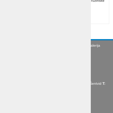
plaže, Solin ali Pirana Priporočamo za nepozabne družinske
počitnice.
Cena od:
58,00 €
Turistična agencija
Splošni pogoji
Galerija
Novice
Utinki s poti
O podjetju
Organizacija poslovne poti
Abctour d.o.o., Mrharjeva ulica 19 1210 Ljubljana - Šentvid
T:
+386 1 431 43 14,
E:
info@abctour.si