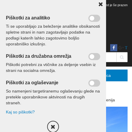
Vaš pregled je še prazen
Piškotki za analitiko
Ti se uporabljajo za beleženje analitike obsikanosti
spletne strani in nam zagotavljajo podatke na
podlagi katerih lahko zagotovimo boljšo
uporabniško izkušnjo.
T
Piškotki za družabna omrežja
Piškotki potrebni za vtičnike za deljenje vsebin iz
strani na socialna omrežja.
Menu
Podrobno
Košarica
Piškotki za oglaševanje
So namenjeni targetiranemu oglaševanju glede na
pretekle uporabnikove aktvinosti na drugih
Domov
Počitnice
Počitnice Slovenija
straneh.
Kaj so piškotki?