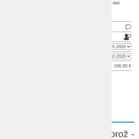
družine, depandansa hotela Metropol 5*, s katerim si deli
storitve in vsebine.
Pošlji povpraševanje
Pošlji prijatelju
Datum odhoda
Datum prihoda
Cena od:
106,00 €
ODDAJ INFORMATIVNO PRIJAVO
OPIS
VIDEO
Počitnice Slovenija Porotorož -