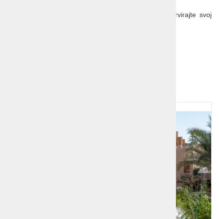
Ne zamudite priložnosti za sanjske počitnice – rezervirajte svoj
termin že danes!
Povezava:
Egipt
Dodatna ponudba!
1
2