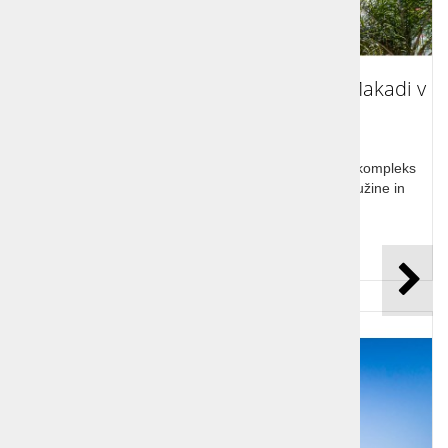
Počitnice Egipt - Grand Waterworld Makadi v
Hurghadi
Odkrijte Grand Waterworld Makadi: rajski bazenski kompleks
in čudovita plaža ob Rdečem morju, idealno za družine in
potapljače.
Cena od:
780,00 €