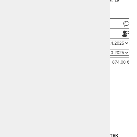
nastanitev, vrhunska kulinarika in sproščujoči ambienti, za
romantičen oddih in popolno sprostitev.
Pošlji povpraševanje
Pošlji prijatelju
Datum odhoda
Datum prihoda
Cena od:
874,00 €
ODDAJ INFORMATIVNO PRIJAVO
OPIS
VIDEO
NAMESTITEV
STORITVE IN PONUDBA NASTANITVE
LOKACIJA IN OSTALE INFORMACIJE
POVZETEK