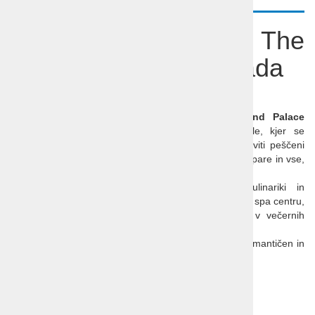
Počitnice Egipt - The
Grand Palace Hurdgada
Spoštovani ljubitelji razkošja in sprostitve,
Vabimo vas na nepozabne počitnice v
The Grand Palace
Hurghada
– elegantno letovišče samo za odrasle, kjer se
prepletata mir in razkošje. Hotel se nahaja ob čudoviti peščeni
plaži Rdečega morja in ponuja popolno destinacijo za pare in vse,
ki si želijo pobegniti od vsakdana.
Prepustite se razkošnim bazenom, vrhunski kulinariki in
ekskluzivnemu all-inclusive programu. Razvajajte se v spa centru,
sprostite ob čudovitih sončnih zahodih in uživajte v večernih
zabavah in animaciji.
The Grand Palace Hurghada
je popolna izbira za romantičen in
sproščujoč oddih ob obalah Rdečega morja!
Odhodi:
Vsako nedeljo in sredo v letu 2025