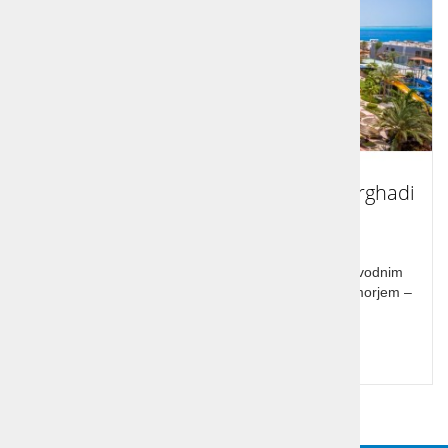
Počitnice Egipt - Seagull Resort v Hurghadi
Odkrijte Seagull Resort v Hurgadi: obmorski raj z vodnim
parkom, peščeno plažo in kristalno čistim Rdečim morjem –
popolna izbira za družine.
Cena od:
747,00 €