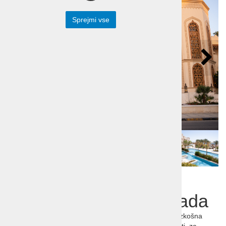
Sprejmi vse
Počitnice Egipt - The
Grand Palace Hurdgada
Elegantno letovišče le za odrasle Rdečem morju. Razkošna