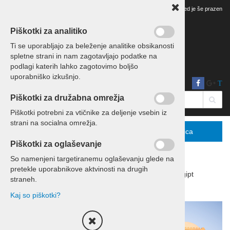
Vaš pregled je še prazen
Piškotki za analitiko
Ti se uporabljajo za beleženje analitike obsikanosti
spletne strani in nam zagotavljajo podatke na
podlagi katerih lahko zagotovimo boljšo
uporabniško izkušnjo.
T
Piškotki za družabna omrežja
Piškotki potrebni za vtičnike za deljenje vsebin iz
strani na socialna omrežja.
Menu
Podrobno
Košarica
Piškotki za oglaševanje
So namenjeni targetiranemu oglaševanju glede na
pretekle uporabnikove aktvinosti na drugih
Domov
Počitnice
Počitnice Egipt
straneh.
Počitnice Egipt Hurgada
Kaj so piškotki?