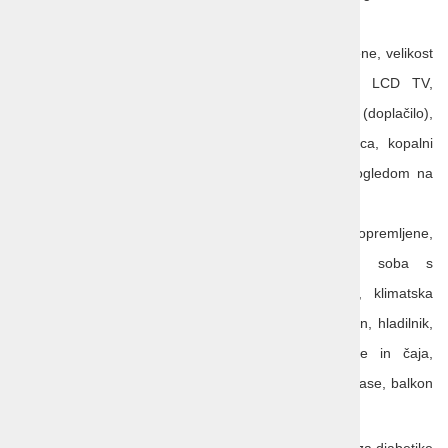
bazen ali vrt.
Superior sobe
: elegantno in stilsko opremljene, velikost
2
pribl. 20 – 25 m
, klimatska naprava, LCD TV,
brezplačen Wi-Fi, telefon, hladilnik, sef (doplačilo),
aparat za pripravo kave in čaja, kopalnica, kopalni
plašč, copati, sušilnik za lase, balkon s pogledom na
morsko stran.
Junior family suite
: elegantno in stilsko opremljene,
prostornejše, ločena spalnica, otroška soba s
2
pogradom, velikost pribl. 35 – 40 m
, klimatska
naprava, LCD TV, brezplačen Wi-Fi, telefon, hladilnik,
sef (doplačilo), aparat za pripravo kave in čaja,
kopalnica, kopalni plašč, copati, sušilnik za lase, balkon
ali terasa.
Storitev
: all inclusive. Na vprašanje dietna prehrana (za diabetike