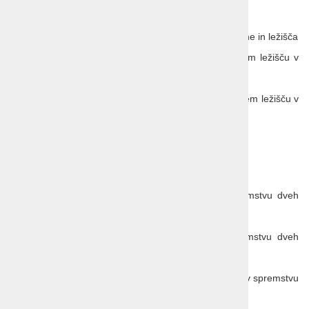
Popusti:
brezplačno do 2 let starega otroka brez hrane in ležišča
10 % do 12 let starega otroka na osnovnem ležišču v
spremstvu ene odrasle osebe
30 % do 12 let starega 2. otroka na dodatnem ležišču v
spremstvu dveh odraslih oseb
5 % za osebo na dodatnem ležišču
Pavšalne cene:
299 EUR do 12 let starega otroka v spremstvu dveh
odraslih oseb
99 EUR do 12 let starega otroka v spremstvu dveh
odraslih oseb
319 EUR do 12 let starega drugega otroka v spremstvu
dveh odraslih oseb