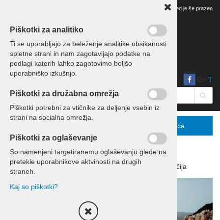
Vaš pregled je še prazen
Piškotki za analitiko
Ti se uporabljajo za beleženje analitike obsikanosti
spletne strani in nam zagotavljajo podatke na
podlagi katerih lahko zagotovimo boljšo
uporabniško izkušnjo.
T
Piškotki za družabna omrežja
Piškotki potrebni za vtičnike za deljenje vsebin iz
strani na socialna omrežja.
Menu
Podrobno
Košarica
Piškotki za oglaševanje
So namenjeni targetiranemu oglaševanju glede na
pretekle uporabnikove aktvinosti na drugih
Domov
Počitnice
Počitnice Grčija
straneh.
Kaj so piškotki?