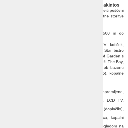
Hotel Best Western Galaxy 5* Laganas, otok Zakintos
Hotel Best Western Galaxy 5*
se nahaja tik ob prečudoviti peščeni
plaži znani po želvah
Careta-Careta
. Ponuja kakovostne storitve
in prijetno vzdušje za vse goste.
Lega:
ob znameniti peščeni plaži v
Laganasu
, 500 m do
živahnega mestnega središča in 6 km od letališča.
Hotelska ponudba:
recepcija s sprejemnico, TV kotiček,
knjižnica, brezplačen Wi-Fi, glavna restavracija Galaxy Star, bistro
Galaxy, bar Horizons, bar na strehi hotela Galaxy Roof Garden s
panoramskim razgledom na laganaški zaliv, bar na plaži The Bay,
zunanji bazen s teraso za sončenje, otroški bazen, ob bazenu
brezplačni senčniki in ležalniki, na plaži (za doplačilo), kopalne
brisače (varščina), dvigalo, menjalnica, parkirišče.
Sobe:
Standardne sobe
: elegantno in stilsko opremljene,
2
velikost pribl. 20 m
, klimatska naprava, LCD TV,
brezplačen Wi-Fi, telefon, hladilnik, sef (doplačilo),
aparat za pripravo kave in čaja, kopalnica, kopalni
plašč, copati, sušilnik za lase, balkon s pogledom na