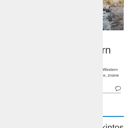
Počitnice Grčija,otok
Zakintos-Best Western
Galaxy 5*
Počitnice Grčija, otok Zakintos - Laganas, hotel Best Western
Galaxy 5* Kakovostne storitve in bližina peščene plaže, znane
po želvah Caretta-Caretta.
Pošlji povpraševanje
OPIS
Počitnice Grčija, otok Zakintos