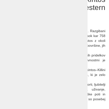
- Laganas, hotel Best Western
Galaxy 5*
Grški otok Zakintos
Skoraj 40 km dolgi otok grški otok v Jonskema morju. Razgibani
relief vabi k planinarjenju, najvišji vrh je Vrachionas-visok kar 758
m. Največje kraj in obenem glavno mesto je Zakintos z okoli
2
10.000 prebivalci. Na celotnem otoku, ki ima 402 km
površine, jih
je štirikrat toliko.
Večina živi od turizma, tako direktnokot s prodajo svojih pridelkov
in izdelkov domače obrti. Med kmetijskimi dejavnostmi je
najmočnejše oljkarstvo.
Dostop na otok je po vodi, najlaže s trajektno linijo Zakintos–Killini
ali po zraku do mednarodnega letališča D. Solomos, ki je zelo
blizu mesta Zakintos.
Glavni razlog za obisk so počitnice z vsemi vodnimi športi, ljubitelji
grške kuhinje imajo raznovrstne priložnosti za uživanje,
navdušenci za naravo pa občudujejo še pohodniške poti in
nacionalni park, ki slovi zaradi želv - karet. Gnezdišča so posebej
označena in varovana.