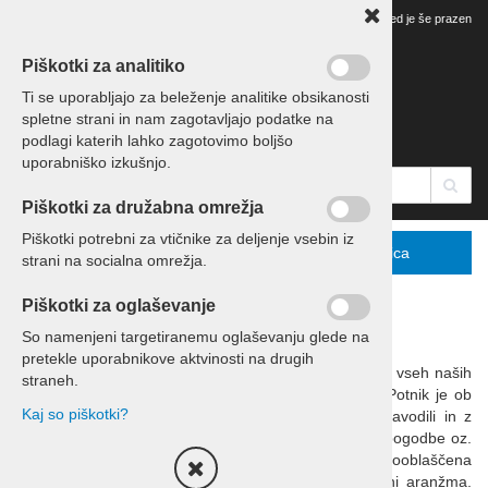
Vaš pregled je še prazen
Piškotki za analitiko
Ti se uporabljajo za beleženje analitike obsikanosti
spletne strani in nam zagotavljajo podatke na
podlagi katerih lahko zagotovimo boljšo
uporabniško izkušnjo.
Piškotki za družabna omrežja
Piškotki potrebni za vtičnike za deljenje vsebin iz
Menu
Podrobno
Košarica
strani na socialna omrežja.
Piškotki za oglaševanje
Splošni pogoji in navodila za turistične aranžmaje
So namenjeni targetiranemu oglaševanju glede na
pretekle uporabnikove aktvinosti na drugih
Splošni in posebni pogoji ter navodila so sestavni del vseh naših
straneh.
aranžmajev in so kot priloga v katalogih in cenikih. Potnik je ob
Kaj so piškotki?
podpisu pogodbe seznanjen s splošnimi pogoji in navodili in z
njimi nepreklicno soglaša! Prav tako so sestavni del pogodbe oz.
napotnice/voucherja, ki jo skleneta Abctour d.o.o. oz. pooblaščena
agencija in potnik, ki se prijavlja za določen turistični aranžma.