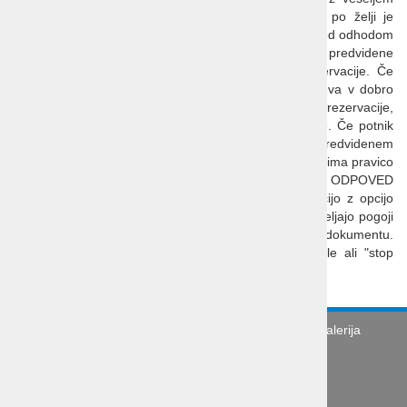
posredovali rezervacijo po vaši želji. Pri rezervaciji po želji je
potrebno položiti 30 EUR (za rezervacijo do 20 dni pred odhodom
30%,10 dni pred odhodom pa celotni znesek predvidene
vrednosti aranžmaja) kot garancijo za izvedbo rezervacije. Če
stranka rezervacijo potrdi, se vplačan znesek upošteva v dobro
pri dokončnem plačilu, če pa si premisli in ne potrdi rezervacije,
agencija denar zadrži kot strošek izvedbe rezervacije. Če potnik
ali njegovo prijavno mesto ne plača aranžmaja v predvidenem
roku, se šteje, da je odpovedal aranžma. Organizator ima pravico
obračunati odpovedne stroške v skladu s točko ODPOVED
POTOVANJA. V kolikor se potnik odloči za rezervacijo z opcijo
(povpraševanje ali ponudbo) s strani organizatorja, veljajo pogoji
za sklenitev pogodbe, ki so označeni na opcijskem dokumentu.
Opcija ne velja in ni zavezujoča v primeru višje sile ali "stop
bookinga".
Turistična agencija
Splošni pogoji
Galerija
Novice
Utinki s poti
O podjetju
Organizacija poslovne poti