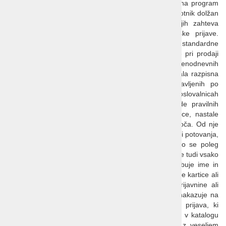
potnikovem turističnem aranžmaju ali pa se sklicuje na program
aranžmaja, kjer so ti podatki navedeni. Ob prijavi je potnik dolžan
navesti vse podatke in predložiti dokumente, ki jih zahteva
program potovanja, ter plačati prijavnino in stroške prijave.
Abctour d.o.o. za svoje storitve zaračunava naročniku standardne
rezervacijske stroške in stroške za sestavo ponudbe pri prodaji
turističnih aranžmajev v višini 0 EUR na prijavnico pri enodnevnih
potovanjih in 14 EUR na prijavnico (voucher) za ostala razpisna
potovanja, oziroma 25 EUR pri potovanjih, pripravljenih po
naročilu, kar je objavljeno na vidnem mestu v poslovalnicah
Abctour. V primeru, da potnik ob prijavi ne navede pravilnih
podatkov, je odgovoren za vse stroške oz. posledice, nastale
zaradi napačnih podatkov. Prijava potnika je zavezujoča. Od nje
lahko odstopi le v skladu z določili o potnikovi odpovedi potovanja,
navedenih v Splošnih pogojih. Za zavezujočo prijavo se poleg
izrecne pisne prijave oziroma podpisane pogodbe šteje tudi vsako
naročilo, posredovano v ustni ali pisni obliki, ki vsebuje ime in
priimek potnika in ostalih udeležencev, številko kreditne kartice ali
identifikacijo drugega plačilnega sredstva, plačilo prijavnine ali
njenega dela, plačilo stroškov prijave ali dejanje, ki nakazuje na
to, da je potnik posredoval zavezujočo prijavo ali prijava, ki
vsebuje katerega koli izmed navedenih podatkov. Če v katalogu
ne najdete želenega kraja ali objekta, vam bomo z veseljem