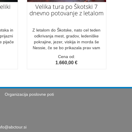
liki
Velika tura po Škotski 7
dnevno potovanje z letalom
tska in
Z letalom do Škotske, nato cel teden
prijazni
odkrivanja mest, gradov, ledeniške
e pijače
pokrajine, jezer, viskija in morda še
Nessie, če se bo prikazala prav vam
Cena od:
1.660,00 €
Organizacija poslovne poti
nfo@abctour.si