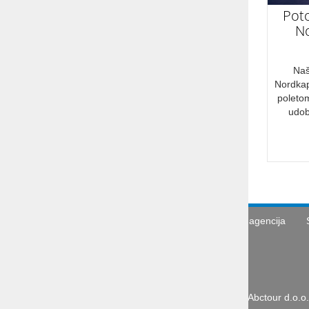
Poto
No
Naš
Nordkap
poletom
udob
Turistična agencija
Abctour d.o.o.