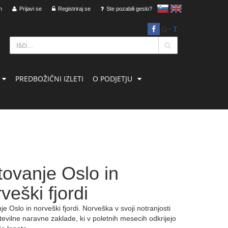
n
Prijavi se
Registriraj se
slovensko
Ste pozabili geslo?
English
T
PREDBOŽIČNI IZLETI
O PODJETJU
tovanje Oslo in
veški fjordi
e Oslo in norveški fjordi. Norveška v svoji notranjosti
številne naravne zaklade, ki v poletnih mesecih odkrijejo