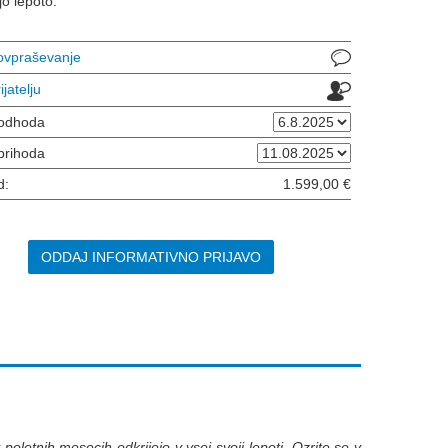
jo lepoto.
povpraševanje
ijatelju
odhoda
prihoda
d:
1.599,00 €
ODDAJ INFORMATIVNO PRIJAVO
poletnih mesecih odkrijejo v vsej svoji lepoti. Ozrite se v