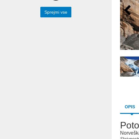
Preko spodnjega spletnega obrazca nam
lahko sporočite vaše vprašanje. Z
Sprejmi vse
veseljem vam bomo odgovorili.
Prepišite besedilo iz slike v spodnje polje
OPIS
Poto
Pošlji
Norveška
Skrivnost