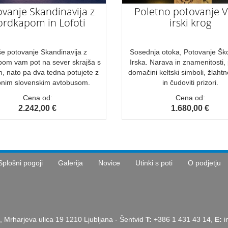
vanje Skandinavija z
Poletno potovanje Ve
rdkapom in Lofoti
irski krog
e potovanje Skandinavija z
Sosednja otoka, Potovanje Ško
om vam pot na sever skrajša s
Irska. Narava in znamenitosti, 
, nato pa dva tedna potujete z
domačini keltski simboli, žlahtn
nim slovenskim avtobusom.
in čudoviti prizori.
Cena od:
Cena od:
2.242,00 €
1.680,00 €
Splošni pogoji
Galerija
Novice
Utinki s poti
O podjetju
, Mrharjeva ulica 19 1210 Ljubljana - Šentvid
T:
+386 1 431 43 14,
E:
i