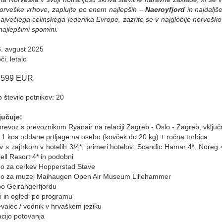
norveške vrhove, zaplujte po enem najlepših –
Naeroyfjord
in najdalj
ajvečjega celinskega ledenika Evrope, zazrite se v najgloblje norveško j
ajlepšimi spomini.
6. avgust 2025
či, letalo
.599 EUR
 število potnikov: 20
jučuje:
i prevoz s prevoznikom Ryanair na relaciji Zagreb - Oslo - Zagreb, vključ
n 1 kos oddane prtljage na osebo (kovček do 20 kg) + ročna torbica
ev s zajtrkom v hotelih 3/4*, primeri hotelov: Scandic Hamar 4*, Noreg 
jell Resort 4* in podobni
no za cerkev Hopperstad Stave
ino za muzej Maihaugen Open Air Museum Lillehammer
po Geirangerfjordu
ji in ogledi po programu
evalec / vodnik v hrvaškem jeziku
acijo potovanja