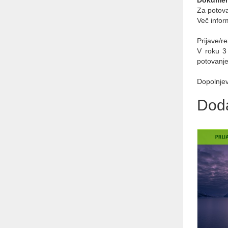
Za potova
Več infor
Prijave/r
V roku 3
potovanje
Dopolnjev
Dod