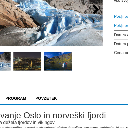
vso svo
Pošlji 
Pošlji pr
Datum 
Datum 
Cena o
PROGRAM
POVZETEK
vanje Oslo in norveški fjordi
 dežela fjordov in vikingov
na Norveška v svoji notranjosti skriva številne naravne zaklade, ki se v 