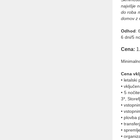
Abctour d.o.o.
najvišje 
Turistična agencija
do roba n
PE Celovška cesta 69, 1000
domov z n
Ljubljana
Tel.: + 386 1 431 43 14
Odhod
: 
GSM: + 386 40 334 363
6 dni/5 no
E-mail: info@abctour.si
Cena:
1
Minimalno
Cena vkl
• letalsk
• vključe
• 5 nočit
3*, Storef
• vstopni
• vstopn
• plovba 
• transfer
• spremlj
• organiz