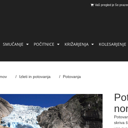
Vaš pregled je še praze
SMUČANJE
POČITNICE
KRIŽARJENJA
KOLESARJENJE
mov
Izleti in potovanja
Potovanja
Po
nor
Potovanj
skriva 