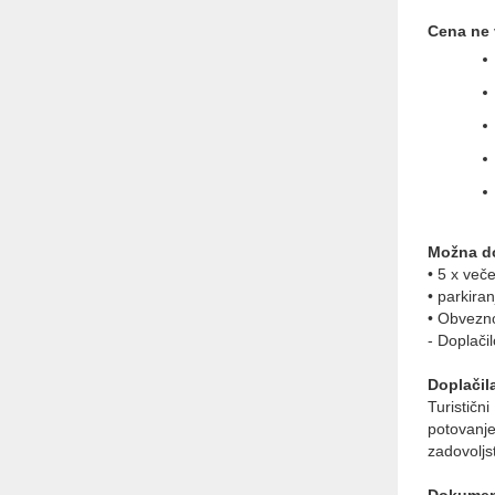
Cena ne 
Možna do
• 5 x več
• parkira
• Obvezno
- Doplači
Doplačila
Turističn
potovanj
zadovoljst
Dokument