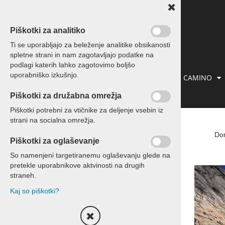
Piškotki za analitiko
Ti se uporabljajo za beleženje analitike obsikanosti
spletne strani in nam zagotavljajo podatke na
podlagi katerih lahko zagotovimo boljšo
uporabniško izkušnjo.
IZLETI IN POTOVANJA
PREVOZI
CAMINO
Piškotki za družabna omrežja
KONTAKT
Piškotki potrebni za vtičnike za deljenje vsebin iz
strani na socialna omrežja.
Izleti in potovanja
Do
Piškotki za oglaševanje
Potovanja
So namenjeni targetiranemu oglaševanju glede na
pretekle uporabnikove aktvinosti na drugih
Enodnevni izleti
straneh.
Kaj so piškotki?
Izleti za skupine
Kontakt