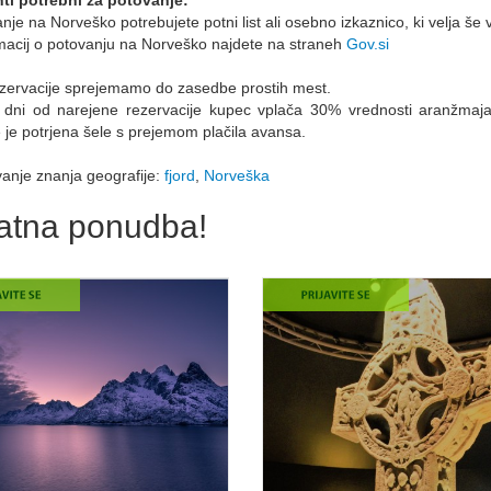
nje na Norveško potrebujete potni list ali osebno izkaznico, ki velja š
macij o potovanju na Norveško najdete na straneh
Gov.si
ezervacije sprejemamo do zasedbe prostih mest.
 dni od narejene rezervacije kupec vplača 30% vrednosti aranžmaja
 je potrjena šele s prejemom plačila avansa.
anje znanja geografije:
fjord
,
Norveška
atna ponudba!