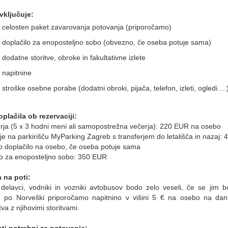
vključuje:
celosten paket zavarovanja potovanja (priporočamo)
doplačilo za enoposteljno sobo (obvezno, če oseba potuje sama)
dodatne storitve, obroke in fakultativne izlete
napitnine
stroške osebne porabe (dodatni obroki, pijača, telefon, izleti, ogledi….
plačila ob rezervaciji:
erja (5 x 3 hodni meni ali samopostrežna večerja): 220 EUR na osebo
nje na parkirišču MyParking Zagreb s transferjem do letališča in nazaj:
 doplačilo na osebo, če oseba potuje sama
lo za enoposteljno sobo: 350 EUR
 na poti:
i delavci, vodniki in vozniki avtobusov bodo zelo veseli, če se jim 
e po Norveški priporočamo napitnino v višini 5 € na osebo na dan
va z njihovimi storitvami.
i potrebni za potovanje: