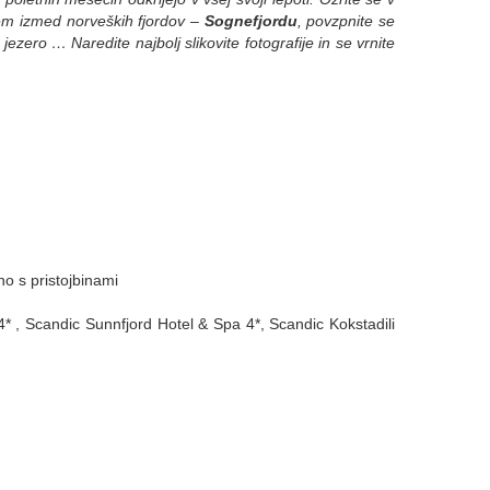
šem izmed norveških fjordov –
Sognefjordu
, povzpnite se
ezero … Naredite najbolj slikovite fotografije in se vrnite
no s pristojbinami
4* , Scandic Sunnfjord Hotel & Spa 4*, Scandic Kokstadili