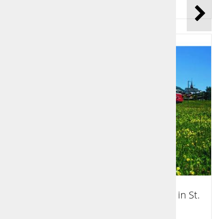
670,00 €
Glacier Express potovanje: Zermatt in St.
Moritz