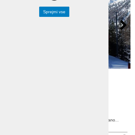
Sprejmi vse
Bernina Ekspress,
jezero Iseo in Švica
Iseo, Tirano, St. Moritz, Chur, Vaduz, Bellinzona, Lugano...