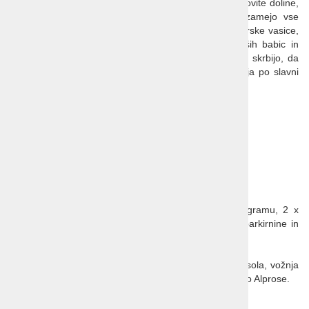
preseneti na vsakem koraku. Vrhovi alpskih gora, slikovite doline,
bučanje slapov in pristna narava popolnoma prevzamejo vse
naše čute. Idilično podobo nam dopolnijo očarljive gorske vasice,
ki so daleč od ponorelega sveta ostale v času naših babic in
dedkov. In nenazadnje so tu gostoljubni domačini, ki skrbijo, da
življenje v njihovi deželi teče kot
švicarska ura
. Vožnja po slavni
progi
BERNINA EXPRESS
, kar je posebno doživetje.
Odhod:
27.junij 2025 in 5.september 2025
3 dni, avtobus
Cena:
440 EUR pri najmanj 40 potnikih
Cena:
489 EUR pri najmanj 30 potnikih
Cena vključuje:
prevoz s turističnim avtobusom, vse oglede po programu, 2 x
polpenzion v hotelih*** v sobah 1/2 TWC, cestnine, parkirnine in
pristojbine, slovensko vodenje in celotno organizacijo.
Vključena vstopnina:
ožnja z ladjico na otok Montesola, vožnja
z vlakom
Bernina Express
in vstopnina za čokoladnico Alprose.
Možna doplačila: