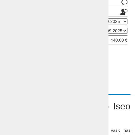
Pošlji povpraševanje
Pošlji prijatelju
Datum odhoda
Datum prihoda
Cena od:
440,00 €
ODDAJ INFORMATIVNO PRIJAVO
OPIS
PROGRAM
VIDEO
Bernina Ekspress, jezero Iseo
in Švica
ŠVICA
– dežela neštetih jezer, slikovitih dolin in vasic nas