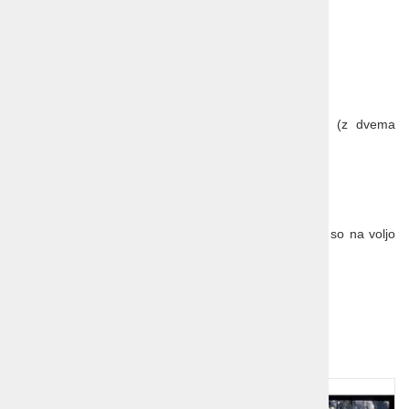
za sobo 1/1 = 60 EUR
Prijavnina:
14,00 €
Možni popusti:
za otroka do 12 let na dodatnem ležišču = 25% (z dvema
odraslima osebama),
za 3. osebo na dodatnem ležišču 5%.
Troposteljne sobe proti potrditvi.
Splošni pogoji potovanja so sestavni del programa in so na voljo
na prodajnih mestih.
Dodatna ponudba!
1
2