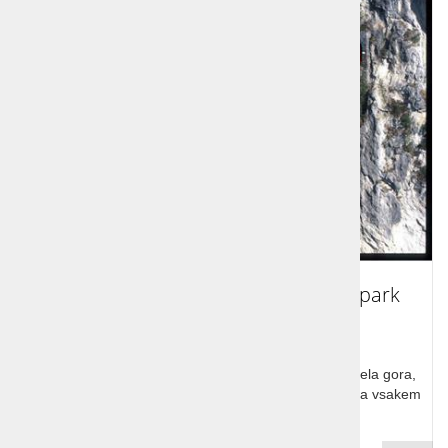
Bernina express, jezera, slapovi in park
Sigurata
Bernina express, Brescia in jezero Iseo. Švica – dežela gora,
neštetih jezer, slikovitih dolin in vasic nas preseneti na vsakem
koraku.
Cena od: