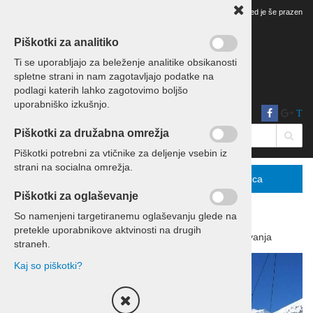
Vaš pregled je še prazen
Piškotki za analitiko
Ti se uporabljajo za beleženje analitike obsikanosti
spletne strani in nam zagotavljajo podatke na
podlagi katerih lahko zagotovimo boljšo
uporabniško izkušnjo.
T
Piškotki za družabna omrežja
Piškotki potrebni za vtičnike za deljenje vsebin iz
strani na socialna omrežja.
Menu
Podrobno
Košarica
Piškotki za oglaševanje
So namenjeni targetiranemu oglaševanju glede na
pretekle uporabnikove aktvinosti na drugih
Domov
Izleti in potovanja
Potovanja
straneh.
Kaj so piškotki?