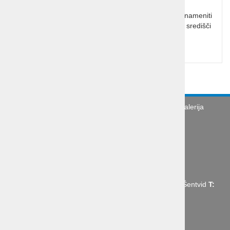
Glacier Express potovanje: Zermatt in St. Moritz . Znameniti
panoramski vlak v švicarskih Alpah povezuje gorski središči
Cena od:
575,00 €
Turistična agencija
Splošni pogoji
Galerija
Novice
Utinki s poti
O podjetju
Organizacija poslovne poti
Abctour d.o.o., Mrharjeva ulica 19 1210 Ljubljana - Šentvid
T:
+386 1 431 43 14,
E:
info@abctour.si