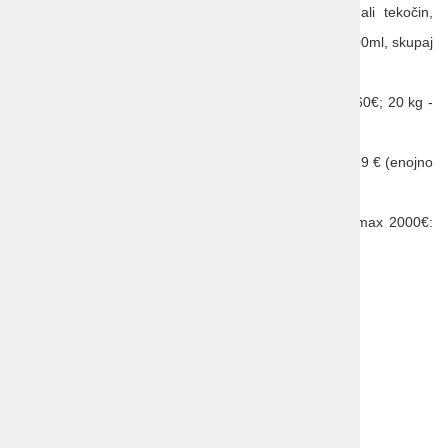
ostrih predmetov (škarjic, pilic, nožičev) ali tekočin,
razen omejene količine v stekleničkah po 100ml, skupaj
pa največ 1 liter);
dodatna oddana prtljaga: 10 kg - doplačilo 60€; 20 kg -
doplačilo 80€;
zavarovanje Coris; skupinsko (vsaj 7 oseb): 9 € (enojno
kritje);
zavarovanje odpovedi potovanja: kritje do max 2000€:
98€.
Cena ne vključuje:
pijače pri obrokih,
dodatnih obrokov,
morebitnih napitnin,
dodatnih ogledov in vstopnin