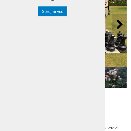
Sprejmi vse
Vrt kralja Charlesa in
najlepši vrtovi
Cotswoldsa
Highgrove - zasebni vrt kralja Charlesa III ter najlepši vrtovi