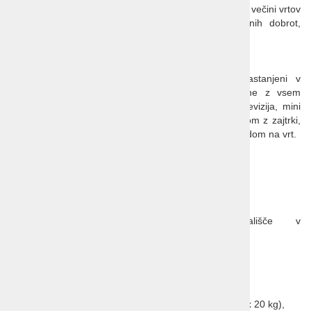
izdelkov in spominkov. Tudi lačni ne bomo, saj imajo v večini vrtov
t.i. čajnice, kjer se zelo potrudijo s pripravo raznih dobrot,
sestavine pa nemalokrat pridejo kar z domačega vrta.
Namestitev
Predvidoma bomo ves čas našega potovanja nastanjeni v
prijetnem podeželskem hotelu. Sobe so opremljene z vsem
potrebnim udobjem (kopalnica, telefon, satelitska televizija, mini
bar, sef in klima). V hotelu je brezplačni Wi-Fi. Gostom z zajtrki,
kosili in večerjami postrežejo v lepi restavraciji s pogledom na vrt.
Cena:
1.980 € pri najmanj 18 potnikih
Cena vključuje:
letalski prevoz letališče-London-letališče v
ekonomskem razredu,
letališke in varnostne takse,
transfer iz Ljubljane do bližnjega letališča,
stroške 1 kosa oddane prtljage (teža do max 20 kg),