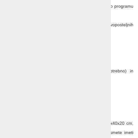
prevoz s sodobnim turističnim avtobusom po programu
z vsemi pripadajočimi stroški,
6 nočitev z zajtrki v hotelu z najmanj 3* v dvoposteljnih
sobah,
6 večerij ali kosil,
vstopnine po programu,
vodenje slovenskega vodnika z licenco,
vodenje lokalnih vodnikov (kjer je to potrebno) in
vrtnarjev/lastnikov po vrtovih,
stroške organizacije potovanja in DDV.
Doplačila po želji:
enoposteljna soba: 550 €;
dodatna ročna prtljaga (1 kos v merah 55x40x20 cm,
težak do 10 kg): 35€ (v ročni prtljagi ne smete imeti