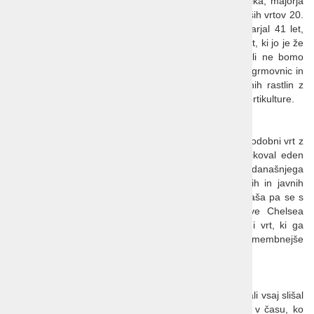
Življenjsko delo nadarjenega ameriškega hortikulturnika, majorja
Lawrencea Johnstona, je postalo eden od najvplivnejših vrtov 20.
stoletja. Pomen imenitnega vrta, ki ga je major ustvarjal 41 let,
podkrepi tudi dejstvo, da je Hidcote Manor prva posest, ki jo je že
leta 1948 v upravljanje prevzel National Trust. Nikoli ne bomo
pozabili prefinjenih vrtnih sob, lepih kombinacij redkih grmovnic in
drevnine, pa razkošnih cvetličnih obrob in nenavadnih rastlin z
vseh koncev sveta. Skratka vrt, ki je ikona britanske hortikulture.
Zasebni vrt
Na starem posestvu je v zadnjih letih nastal izjemen sodobni vrt z
imenitnimi topiariji, parterji in obrobami, ki jih je oblikoval eden
najbolj cenjenih in nagrajevanih krajinskih arhitektov današnjega
časa. Tom Stuart-Smith je zasnoval mnogo zasebnih in javnih
vrtov širom sveta, delal je tudi za britanski dvor, ponaša pa se s
kar devetimi zlatimi medaljami s prestižne razstave Chelsea
Flower Show. Ta resnično osupljivi in iskrivi zasebni vrt, ki ga
bomo imeli možnost videti, uvrščajo med najpomembnejše
moderne vrtove nasploh.
Peter Beales Roses
Najbrž ni vrtoljubca ali ljubitelja vrtnic, ki ne bi poznal ali vsaj slišal
za dišeče angleške vrtnice. Ker bomo v Angliji prav v času, ko