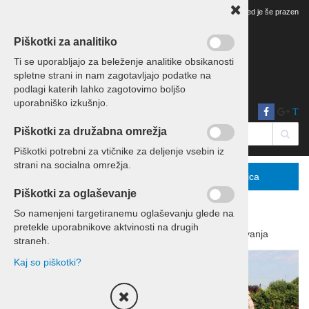
Vaš pregled je še prazen
Piškotki za analitiko
Ti se uporabljajo za beleženje analitike obsikanosti
spletne strani in nam zagotavljajo podatke na
podlagi katerih lahko zagotovimo boljšo
uporabniško izkušnjo.
T
Piškotki za družabna omrežja
Piškotki potrebni za vtičnike za deljenje vsebin iz
strani na socialna omrežja.
Menu
Podrobno
Košarica
Piškotki za oglaševanje
So namenjeni targetiranemu oglaševanju glede na
pretekle uporabnikove aktvinosti na drugih
Domov
Izleti in potovanja
Potovanja
straneh.
Kaj so piškotki?