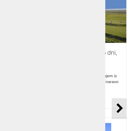
Islandija – med ognjem in ledom, 5 dni,
čarter
Raziskujte čudovito Islandijo s 5-dnevnim potovanjem iz
Ljubljane. Odkrijte gejzirje, ledenike in neokrnjeno naravo
dežele ognja in ledu.
Cena od:
1.269,00 €