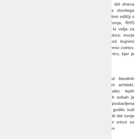
večina vrtnic kaže svojo najlepšo podobo, bomo za del dneva
zapustili cotswoldske griče in se odpeljali do vrta slovitega
žlahtnitelja angleških vrtnic, ki se ponaša s kar 29 zlatimi odličji s
prestižne razstave kraljevega hortikulturnega združenja, RHS
Chelsea Flower Show. Sprehodili se bomo po vrtu, ki velja za
enega najlepših rožnih vrtov na otoku. Sprehod skozi morje
cvetočih vrtnic, ob pergolah, ki se kar šibijo pod bujnimi
plezalkami in mimo zidov odetih v omamno dišečo zaveso cvetov,
bo le uvertura v 'mučenje', ki bo sledilo v vrtnem centru, kjer je
celotna paleta vrtnic seveda naprodaj.
Snowhill Manor
Podeželski tudorski dvorec kar poka po šivih od številnih
'zakladov', ki jih je v njem nakopičil ekscentrični arhitekt,
restavrator, pesnik, predvsem pa strastni zbiralec lepih
predmetov, Charles Wade. V skrivnostno zatemnjenih sobah je
njegova obširna in zelo raznolika zbirka na ogled postavljena
natanko tako, kot si je zamislil Wade. Enako se je godilo tudi
terasastim vrtovom, kamor je neutrudni zbiralec umestil del svoje
dragocene zbirke. Samosvoji, skrivnostno romantični vrtovi so
polni skritih kotičkov, bogatih zasaditev in lepih pogledov.