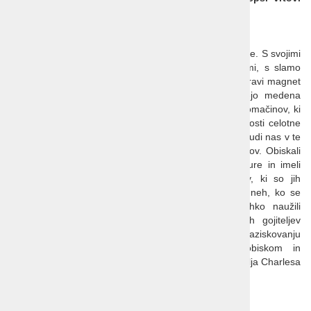
Cotswoldsa
termin potovanja 27. junij-3. julij 2025
Cotswolds
je prelepa pokrajina v samem osrčju Anglije. S svojimi
valovitimi griči posutimi s slikovitimi vasicami, ljubkimi, s slamo
kritimi hišicami in imenitnimi podeželskimi dvorci, je pravi magnet
za popotnike. Značilnemu videzu pokrajine botrujejo medena
barva lokalnega kamenja in tradicionalna spretnost domačinov, ki
se odraža v arhitekturi, dodelanih interjerjih in urejenosti celotne
krajine. Tako kot mnoge vrtoljubce z vsega sveta, bo tudi nas v te
kraje zvabilo predvsem neverjetno obilje imenitnih vrtov. Obiskali
bomo 'velika imena' tradicionalne angleške hortikulture in imeli
priložnost videti tudi nekaj izrednih sodobnih vrtov, ki so jih
oblikovali največji vrtni oblikovalci današnjih dni. V dneh, ko se
vsepovsod bohotijo cvetoče vrtnice, se bomo lahko naužili
njihovega dehtenja v vrtovih enega najbolj znanih gojiteljev
angleških vrtnic, Petra Bealsa. Piko na i našemu raziskovanju
Shakespearove dežele pa bomo postavili z obiskom in
sprehodom po zasebnih vrtovih njunih veličanstev, kralja Charlesa
in kraljice soproge Camille.
Napovedujemo obiske