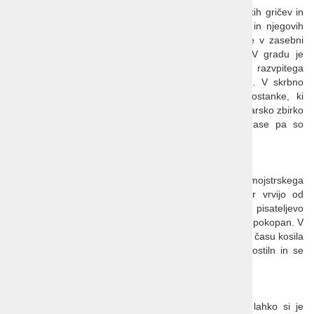
Domišljije ne buri le romantična lega sredi cotswoldskih gričev in
imenitnih vrtov, pač pa tudi burna preteklost gradu in njegovih
prebivalcev. Sudeley je edina posest v Britaniji, ki je v zasebni
lasti, a je na njej pokopan član kraljeve družine. V gradu je
namreč živela kraljica Katherine Parr, zadnja žena razvpitega
Henrika VIII, v lepi grajski cerkvi je tudi pokopana. V skrbno
urejenih sobanah si je mogoče ogledati mnoge ostanke, ki
ohranjajo spomin na slavne pretekle dni, imenitno slikarsko zbirko
z deli Turnerja, Van Dycka in Rubensa, zgodba zase pa so
nagrajevani in brezhibno vzdrževani romantični vrtovi.
Stratford upon Avon
Očarljivo mesto je danes najbolj znano kot rojstni kraj mojstrskega
dramatika Williama Shakespeara. Živahne ulice kar vrvijo od
dogajanja, največ obiskovalcev pa si pride ogledat pisateljevo
rojstno hišo in cerkev Sv. Trojice, kjer je Shakespeare pokopan. V
mestnem središču bomo lahko uživali vsak po svoje, v času kosila
pa bomo skupaj obiskali eno najstarejših mestnih gostiln in se
okrepčali z okusnim tradicionalnim obrokom.
Anne Hathaway's Cottage
Hiška kot iz pravljice in okoli nje pisan vrt - prav lahko si je