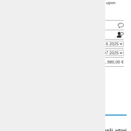
Cotswoldsa, Hidcote Manor, Kifsgate Court, Stratford upon
Avon in še več
Pošlji povpraševanje
Pošlji prijatelju
Datum odhoda
Datum prihoda
Cena od:
1.980,00 €
ODDAJ INFORMATIVNO PRIJAVO
OPIS
PROGRAM
VIDEO
ANGLIJA - COTSWOLDS
Highgrove - zasebni vrt kralja Karla III. ter najlepši vrtovi