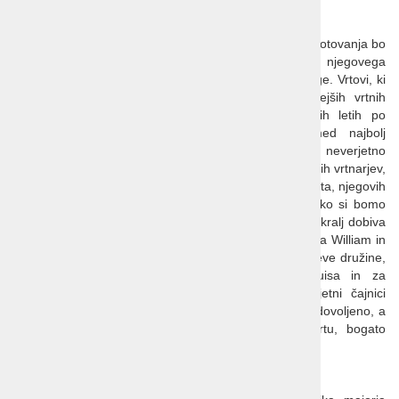
Highgrove
Prav posebno doživetje in eden od vrhuncev našega potovanja bo
obisk posestva Highgrove, zasebnega pribežališča njegovega
veličanstva, kralja Charlesa in Camille, kraljice soproge. Vrtovi, ki
jih je še kot Prince of Wales s pomočjo najvidnejših vrtnih
oblikovalcev ustvarjal v zadnjih več kot štiridesetih letih po
povsem naravnih principih vrtnarjenja, sodijo med najbolj
inovativne in navdihujoče vrtove na otoku. Po neverjetno
raznolikih vrtnih 'sobah' nas bo popeljal eden od uradnih vrtnarjev,
nam spotoma nanizal množico anekdot o nastajanju vrta, njegovih
obiskovalcih in podobah v različnih letnih časih. Lahko si bomo
ogledali, kako so v zasnovo vrta vdelana darila, ki jih kralj dobiva
od svojih podanikov, kje sta se kot otroka igrala princa William in
Harry, kam so postavili hiško za najmlajše člane kraljeve družine,
princa Georgea, njegovega mlajšega bratca Louisa in za
princesko Charlotte... Po ogledu nam bodo v prijetni čajnici
postregli s kosilom. Na posestvu fotografiranje žal ni dovoljeno, a
je v mali trgovini mogoče kupiti monografijo o vrtu, bogato
opremljeno s fotografijami.
Hidcote Manor