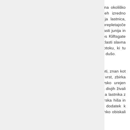
Kiftsgate Court
Zasebni dvorec na vrhu griča, z imenitnimi pogledi na okoliško
pokrajino, je bil dom trem generacijam žensk, vseh izredno
nadarjenih vrtnark. Vrtovi, ki so jih ustvarile sedanja lastnica,
njena mama in babica, so kot iz pravljice. Med seboj prepletajoče
se vrtne sobe ujete v harmonične barvne odtenke, zlasti junija in
julija kar prekipevajo od barv in opojnih vonjav. Ponos Kliftsgate
Courta pa so prav gotovo imenitne stare vrtnice, še zlasti slavna
'Rosa filipes Kiftsgate', menda največja vrtnica na otoku, ki tu
uspeva že od l. 1930. Prelep romantičen vrt, ki poboža dušo.
Zasebni vrt
Še en v seriji izrednih in presenetljivih vrtov na naši poti, znan kot
vrt 'golih vrtnarjev'. Preko 10.000 različnih rastlinskih vrst, zbirka
več kot 2.000 vrtnic, nenavadne zasaditve, pikolovsko urejen
sadovnjak, 'srednjeveški' zeliščni vrt, ribnik in množica divjih živali
- rednih obiskovalcev vrta ... vse našteto sta markantna lastnika z
veliko truda in ljubezni ustvarila zgolj v 18 letih. Tudorska hiša in
slikovite samostanske razvaline so kot dramaturški dodatek k
dramatični podobi vrta. In kar brez skrbi, vrt bomo lahko obiskali
oblečeni!
Sudeley Castle & Gardens