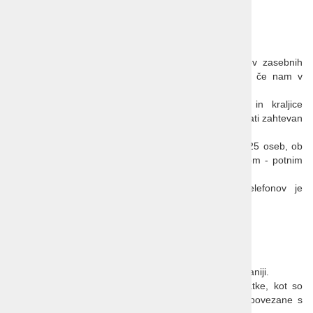
Program je pripravljen po pogojih na 15. 2. 2025.
POMEMBNO:
Vrstni red ogledov bomo prilagodili urnikom lastnikov zasebnih
vrtov; pridržujemo si pravico do zamenjave ogleda, če nam v
katerem od zasebnih vrtov ne potrdijo obiska.
Highgrove je zasebna posest angleškega kralja in kraljice
soproge, zato je ob obisku treba upoštevati in spoštovati zahtevan
protokol.
Število obiskovalcev v skupini je omejeno na največ 25 oseb, ob
prihodu se mora vsak izkazati z osebnim dokumentom - potnim
listom.
Fotografiranje, snemanje ali uporaba mobilnih telefonov je
prepovedana.
DOKUMENTI:
Za vstop v Veliko Britanijo potrebujete POTNI LIST.
Potni list mora biti veljaven ves čas bivanja v Veliki Britaniji.
Pomembno je, da ob prijavi navedete osebne podatke, kot so
zapisani v potnem listu. Naknadne spremembe so povezane s