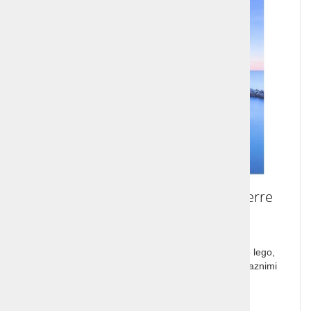
Nepozabno potovanje v Cinque Terre
“Pet dežel”, vasic, ki so si s svojo težko dostopno lego,
prikupno arhitekturo, svojevrstno kulinariko in prijaznimi
domačini prislužile svetovno slavo.
Cena od: