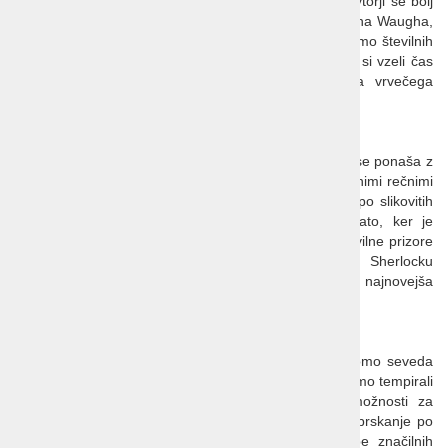
umirjenem okolju vrta so navdih iskali mnogi znani avtorji še bolj
znanih del, od Lewisa Carrolla, J.R.R. Tolkiena, Evelyna Waugha,
pa vse do Phillipa Pullmana ... Po ogledu se bomo mimo številnih
kolidžev sprehodili do središča živahnega Oxforda in si vzeli čas
za samostojno raziskovanje meseca in njegovega vrvečega
mladostnega utripa.
Gloucester
Mesto ležeče ob reki Severn, blizu meje z Walesom, se ponaša z
veličastno stolnico iz 11. stoletja ter imenitno ohranjenimi rečnimi
doki iz 19. stoletja. Če se nam bo med sprehodom po slikovitih
uličicah zazdelo, da smo tu že bili, bo to tudi zato, ker je
Gloucester prava meka za filmarje. Tu so posneli številne prizore
za serije o mladem čarovniku Harryju Potterju in Sherlocku
Holmesu, tu sta se sprehajala enigmatični Dr. Who in najnovejša
Alica v čudežni deželi.
Prosti čas
Poleg mnogih zanimivih ogledov in obiskov vrtov, bomo seveda
nekaj časa namenili tudi prostemu času. Postanke bomo tempirali
v najlepših vasicah in mestecih, kjer bo obilo možnosti za
samostojne oglede, potepanje po slikovitih uličicah, brskanje po
številnih dobro založenih antikvariatih ter za nakupe značilnih