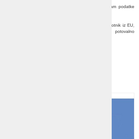
stroški.
Če veljavnega potnega lista ob prijavi še nimate, nam podatke
sporočite naknadno, a vsaj 14 dni pred potovanjem.
Pred vstopom v Združeno kraljestvo bo moral vsak potnik iz EU,
od 2. 4. 2025 dalje, pridobiti tudi elektronsko potovalno
avtorizacijo ETA (Electronic Travel Authorisation).
Več informacij nadete na tej povezavi.
Preberite pred potjo:
Anglija
in
Wales
Dodatna ponudba!
1
2