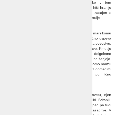
predstavljati mladega Williama Shakespeara, kako v tem
romantičnem okolju dvori svoji Anne. V s slamo kriti hiši hranijo
mnogo originalnih družinskih predmetov, vrt pa je zasajen s
starimi rastlinskimi vrstami, zlasti takimi, ki privlačijo metulje.
Polja cvetoče sivke
Ko bomo stali sredi širnih polj cvetoče sivke, se bo marsikomu
zazdelo, da se je znašel v Provansi. A da sivka odlično uspeva
tudi v Veliki Britaniji, se bomo na lastne oči prepričali na posestvu,
kjer se ukvarjajo izključno z njeno pridelavo in predelavo. Kmetijo
bomo obiskali v idealnem času (vsaj glede na dolgoletno
statistiko), ko polja žarijo v najlepših barvah, a sivke še ne žanjejo.
Lastniki nas bodo prijazno popeljali naokoli, ko pa se bomo naužili
barv in dehtečih vonjav, se bomo lahko še posladkali z domačimi
sivkinimi dobrotami. Seveda imajo na posestvu tudi lično
trgovinico s pestro paleto izdelkov.
Oxford in Botanični vrt
Univerza v Oxfordu je ena najboljših univerz na svetu, njen
botanični vrt pa je najstarejši botanični vrt v Veliki Britaniji.
Spoštovanja pa ni vredna le starost imenitnega vrta, pač pa tudi
njegove bogate rastlinske zbirke, in kvalitetne nove zasaditve. V