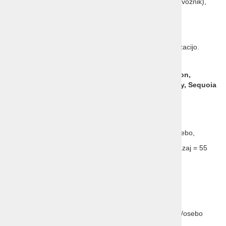
kombijem na celotni trasi (naš vodnik je tudi voznik),
cestnine in ostale pristojbine,
vstopno dovolilnico ESTA,
odlično slovensko vodenje in celotno organizacijo.
Vključene vstopnine:
za narodne parke, Grand Canyon,
Monument Valley, Bryce Canyon, Zion, Death Valley, Sequoia
MOŽNA DOPLAČILA:
za 1/1 sobo = 730 EUR za 9 nočitev,
za izlet z ladjo na otok Alcatraz = 60 EUR/osebo,
za transfer iz Maribora do letališča Trst in nazaj = 55
EUR/osebo.
MOŽNI POPUSTI:
pri nastanitvi treh oseb v isti sobi = 130 EUR/osebo