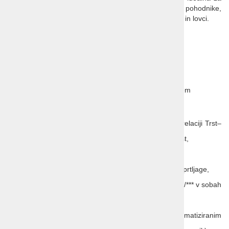
plavanje, jadranje in deskanje. Gorovja pa privabljajo pohodnike,
izletnike in smučarje. Pogosti gostje Kalifornije so ribiči in lovci.
Odhod:
31.maj 2025 in 20. september 2025
11 dni, letalo
CENA:
2.990 EUR pri najmanj 12 potnikih
3.260 EUR pri najmanj 8 potnikih
prevoz s klimatiziranim 10–14 sedežnim kombijem
CENA VKLJUČUJE:
letalske polete v ekonomskem razredu na relaciji Trst–
Rim–Los Angeles in San Francisco–Rim–Trst,
vse letališke in varnostne takse,
1 kos velike prtljage do 23 kg + 1 kos ročne prtljage,
10 x nočitev z zajtrkom v hotelih ali motelih**/*** v sobah
1/2 TWC,
vsi ogledi po programu, prevoz s klimatiziranim