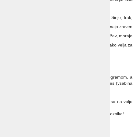
in nekaj podatkov za pridobitev ESTE,
osebe, ki so po 1. marcu 2011 potovale v Sirijo, Irak,
Iran, Jemen, Somalijo, Libijo ali Sudan oz. imajo zraven
slovenskega tudi državljanstvo katere teh držav, morajo
zaprositi za vizo na veleposlaništvu ZDA, enako velja za
tiste, ki so po januarju 2021 obiskali Kubo.
TERMIN 20.9.-1.10.2025:
Razpisan je še termin 20.9.- 1.10.2025 z enakim programom, a
začetkom v San Franciscu in zaključkom v Los Angeles (vsebina
je torej obrnjena, a ista).
Splošni pogoji potovanja so sestavni del programa in so na voljo
na prodajnih mestih!
Veljajo splošni pogoji agencije in pogoji letalskega prevoznika!
Nekaj o ZDA:
wiki vodnik
,
wiki-slo