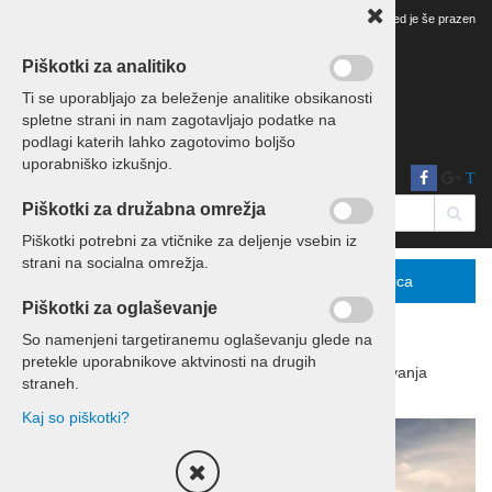
Vaš pregled je še prazen
Piškotki za analitiko
Ti se uporabljajo za beleženje analitike obsikanosti
spletne strani in nam zagotavljajo podatke na
podlagi katerih lahko zagotovimo boljšo
uporabniško izkušnjo.
T
Piškotki za družabna omrežja
Piškotki potrebni za vtičnike za deljenje vsebin iz
strani na socialna omrežja.
Menu
Podrobno
Košarica
Piškotki za oglaševanje
So namenjeni targetiranemu oglaševanju glede na
pretekle uporabnikove aktvinosti na drugih
Domov
Izleti in potovanja
Potovanja
straneh.
Kaj so piškotki?