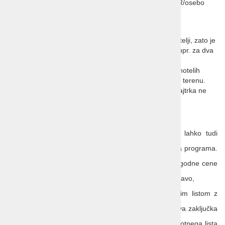
pri nastanitvi štirih oseb v isti sobi = 170 EUR/osebo
OPOMBE:
Večina sob v hotelih v ZDA ima dve veliki zakonski postelji, zato je
nastanitev za tri ali štiri osebe primerna za družine ali npr. za dva
para, ki se med sabo poznata.
V ZDA zajtrk ne sodi nujno k uslugam hotela. Zajtrki v hotelih
bodo prilagojeni ponujenim možnostim po hotelih in na terenu.
Nekateri hoteli ponujajo kontinentalni zajtrk, nekateri zajtrka ne
nudijo (v tem primeru bo zajtrk organiziran v bližini).
POMEMBNO:
cene letalskih vozovnic se bližje odhodu lahko tudi
zvišajo, posledično se lahko spremeni cena programa.
Za zagotovitev čim ugodnejših pogojev in ugodne cene
potovanja toplo priporočamo čimprejšnjo prijavo,
vstop v ZDA je mogoč s slovenskim potnim listom z
veljavnostjo najmanj še 6 mesecev od dneva zaključka
potovanja; ob prijavi je treba oddati kopijo potnega lista