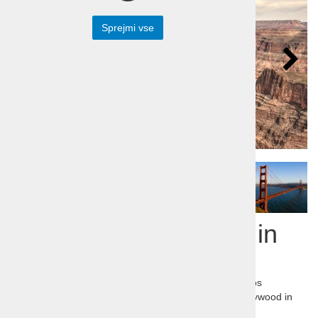
Sprejmi vse
Potovanje Kalifornija in
Las Vegas
Potovanje Kalifornija in Las Vegas. San Francisco, Los
Angeles, Golden Gate, Alcatraz, Grand Canyon, Hollywood in
Beverly Hills, Santa Monica...