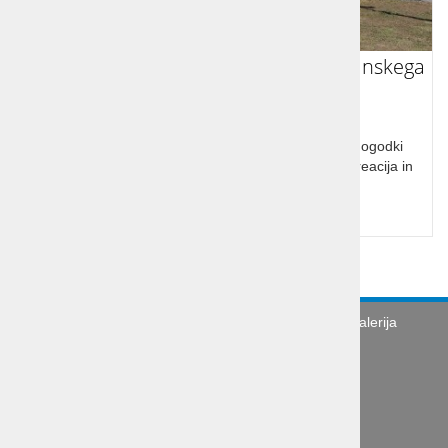
S kolesi po poteh udeležencev Ljubljanskega
kongresa 1821
Predstavitev okolice Ljubljane, kjer so se odvijali dogodki
vezani na udeležence kongresa svete alianse. Rekreacija in
kratki ogledi.
Turistična agencija
Splošni pogoji
Galerija
Novice
Utinki s poti
O podjetju
Organizacija poslovne poti