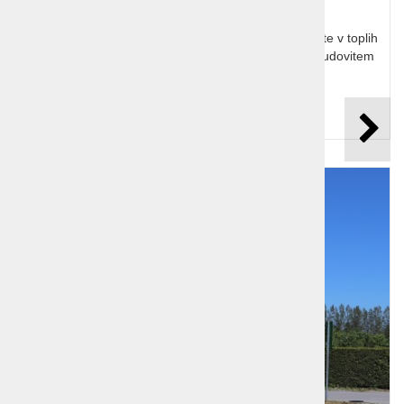
Odkrijte jesenski Mljet z naravo in sprostitvijo. Uživajte v toplih
barvah, mirnem morju in edinstveni kulturi na tem čudovitem
otoku Jadrana.
Cena od:
599,00 €