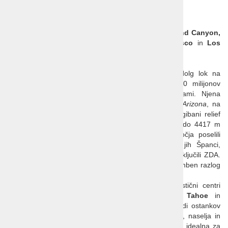
Kalifornija
Eden najlepših delov ZDA, tako nacionalni parki
Grand Canyon,
Sequoia in Death Valley
kot mesta:
San Francisco
in
Los
Angeles
ter
Las Vegas
Kalifornija je velika zvezna država kot 1200 km dolg lok na
zahodnem robu ZDA ob Tihem oceanu. Skoraj 40 milijonov
prebivalcev je največ med vsem zveznimi državami. Njena
severna soseda je
Oregon
, vzhodni sta
Nevada in Arizona
, na
jugu meji na Mehiko, mejna reka je
Kolorado
. Razgibani relief
sodi od najnižje točke ZDA v
Dolini smrti
(-86 m) do 4417 m
visokega vrha
Mount Whitney
. Indijanci so območja poselili
prvi zaradi lahko dostopne hrane. Kolonizirali so jih Španci,
pozneje je bilo območje del Mehike. 1848 so se priključili ZDA.
Naval naseljevanja je povzročila zlata mrzlica. Pomemben razlog
za sedanjo veliko poselitev je prijetna klima.
Obiskovalce poleg kalifornijskih plaž pritegnejo turistični centri
Disneyland, Hollywood, Palm Springs
, jezero
Tahoe
in
narodna parka
Yosemite
ter
Sequoia
. Dovolj je tudi ostankov
španskh mest in zlatokopov. Velika pestrost površja, naselja in
infrastruktura omogočajo skoraj vse športe. Obala je idealna za