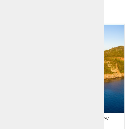
Dodatna ponudba!
1
2
Jesenski Mljet narava in sprostitev