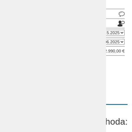
Pošlji povpraševanje
Pošlji prijatelju
Datum odhoda
Datum prihoda
Cena od:
2.990,00 €
ODDAJ INFORMATIVNO PRIJAVO
OPIS
PROGRAM
VIDEO
Potovanje ZDA biseri zahoda:
Kalifornija in Las Vegas