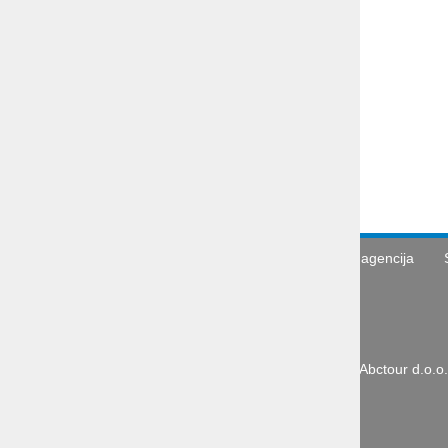
Pošlji
Abctour d.o.o.
Turistična agencija
PE Celovška cesta 69, 1000
Ljubljana
Tel.: + 386 1 431 43 14
GSM: + 386 40 334 363
E-mail: info@abctour.si
Turistična agencija
Abctour d.o.o.