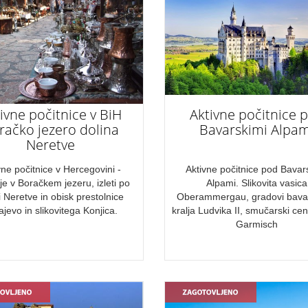
ivne počitnice v BiH
Aktivne počitnice 
račko jezero dolina
Bavarskimi Alpam
Neretve
vne počitnice v Hercegovini -
Aktivne počitnice pod Bavar
je v Boračkem jezeru, izleti po
Alpami. Slikovita vasica
i Neretve in obisk prestolnice
Oberammergau, gradovi bava
ajevo in slikovitega Konjica.
kralja Ludvika II, smučarski cent
Garmisch