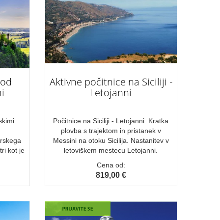
pod
Aktivne počitnice na Siciliji -
i
Letojanni
skimi
Počitnice na Siciliji - Letojanni. Kratka
plovba s trajektom in pristanek v
rskega
Messini na otoku Sicilija. Nastanitev v
ri kot je
letoviškem mestecu Letojanni.
Cena od:
819,00 €