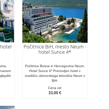
 hotel
Počitnice BiH, mesto Neum -
hotel Sunce 4*
vina,
Počitnice Bosna in Hercegovina Neum,
 znanem
Hotel Sunce 4* Prenovljen hotel v
ajlepših
središču obmorskega letovišča Neum v
BiH.
Cena od:
33,00 €