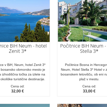
nice BiH Neum - hotel
Počitnice BiH Neum -
Zenit 3*
Stella 3*
ice v BiH, Neum, hotel Zenit 3*
Počitnice Bosna in Hercego
 bosansko obmorsko mesto je
Neum, Hotel Stella 3* Hotel v
a izhodiščna točka za izlete na
bosanskem letovišču, ob eni n
okoliške turistične destinacije.
plaž v mestu.
Cena od:
Cena od:
32,00 €
33,00 €