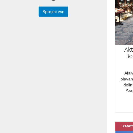
Počitnice Egipt
Sprejmi vse
OBDOBJE
Januar
Akt
Bo
Februar
Marec
Akti
April
plavan
Maj
dolin
Sar
Junij
Julij
Avgust
September
Oktober