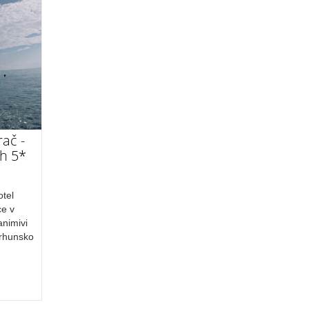
rač -
h 5*
otel
ce v
animivi
vrhunsko