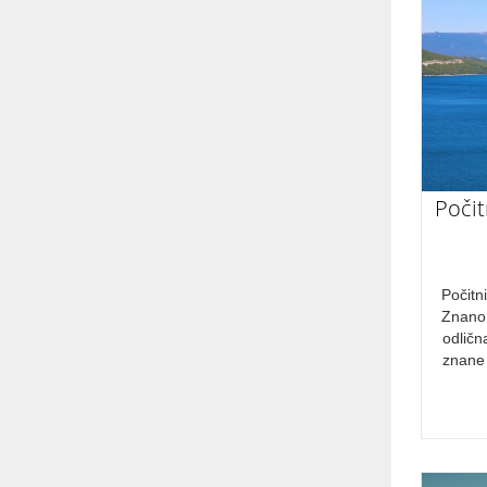
Kulturne znamenitosti
Kulinarično doživetje
Avanturistično potovanje
Aktivni oddih
Romantična doživetja
Rekreacija
Počit
Naravne znamenitosti
Počitnice
Počitn
CENOVNI RAZRED
Znano
odličn
Cenovno ugodno
znane 
PRIMERNO ZA
družine