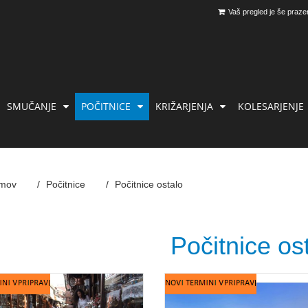
Vaš pregled je še praze
SMUČANJE
POČITNICE
KRIŽARJENJA
KOLESARJENJE
mov
Počitnice
Počitnice ostalo
Počitnice os