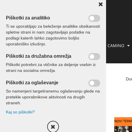
Piškotki za analitiko
Ti se uporabljajo za beleženje analitike obsikanosti
spletne strani in nam zagotavljajo podatke na
podlagi katerih lahko zagotovimo boljšo
uporabniško izkušnjo.
IZLETI IN POTOVANJA
PREVOZI
CAMINO
Piškotki za družabna omrežja
KONTAKT
Piškotki potrebni za vtičnike za deljenje vsebin iz
strani na socialna omrežja.
Počitnice
Do
Piškotki za oglaševanje
Počitnice Slovenija
So namenjeni targetiranemu oglaševanju glede na
pretekle uporabnikove aktvinosti na drugih
Počitnice Hrvaška
straneh.
Kaj so piškotki?
Počitnice Tunizija
Počitnice ostalo