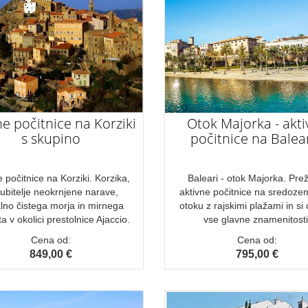
ne počitnice na Korziki
Otok Majorka - akt
s skupino
počitnice na Balea
e počitnice na Korziki. Korzika,
Baleari - otok Majorka. Prež
ljubitelje neokrnjene narave,
aktivne počitnice na sredoz
alno čistega morja in mirnega
otoku z rajskimi plažami in si 
a v okolici prestolnice Ajaccio.
vse glavne znamenitosti
Cena od:
Cena od:
849,00 €
795,00 €