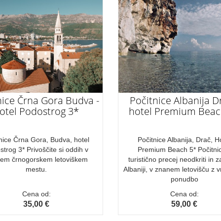
nice Črna Gora Budva -
Počitnice Albanija D
otel Podostrog 3*
hotel Premium Beac
nice Črna Gora, Budva, hotel
Počitnice Albanija, Drač, H
trog 3* Privoščite si oddih v
Premium Beach 5* Počitni
em črnogorskem letoviškem
turistično precej neodkriti in z
mestu.
Albaniji, v znanem letovišču z 
ponudbo
Cena od:
Cena od:
35,00 €
59,00 €