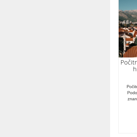
avanturiste
za zaljubljence
Starejše osebe
športnike
Duhovna potovanja
NASTANITEV
Počit
h
polpenzion
NAČIN POTOVANJA
Počit
Podos
znan
letalo
avtobus
lastni prevoz
ladja