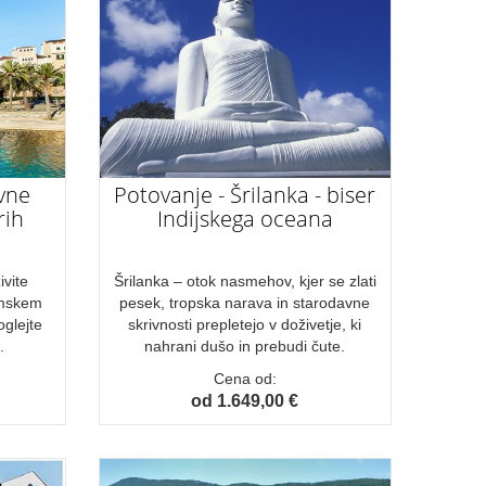
ivne
Potovanje - Šrilanka - biser
rih
Indijskega oceana
ivite
Šrilanka – otok nasmehov, kjer se zlati
emskem
pesek, tropska narava in starodavne
oglejte
skrivnosti prepletejo v doživetje, ki
.
nahrani dušo in prebudi čute.
Cena od:
od 1.649,00 €