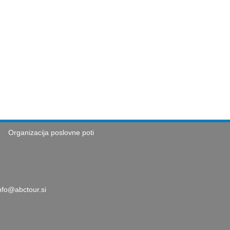
Organizacija poslovne poti
nfo@abctour.si