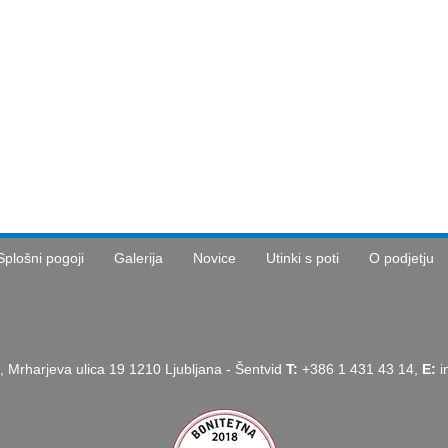
Splošni pogoji
Galerija
Novice
Utinki s poti
O podjetju
, Mrharjeva ulica 19 1210 Ljubljana - Šentvid
T:
+386 1 431 43 14,
E:
i