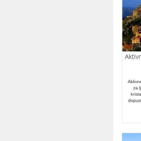
November
December
DRŽAVA
Albanija
Aktiv
Bosna in Hercegovina
Črna gora
Francija
Aktivn
za 
Italija
krist
Španija - Kanarski otoki
dopust
Šri Lanka
VRSTA POTOVANJA