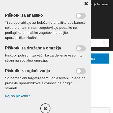
Vaš pregled je še prazen
Piškotki za analitiko
Ti se uporabljajo za beleženje analitike obsikanosti
spletne strani in nam zagotavljajo podatke na
podlagi katerih lahko zagotovimo boljšo
uporabniško izkušnjo.
Piškotki za družabna omrežja
Piškotki potrebni za vtičnike za deljenje vsebin iz
Menu
Podrobno
Košarica
strani na socialna omrežja.
Piškotki za oglaševanje
So namenjeni targetiranemu oglaševanju glede na
Prijava udeležencev
Podatki plačnika
pretekle uporabnikove aktvinosti na drugih
Pregled podatkov
Konec
straneh.
Kaj so piškotki?
Prijava udeležencev
Izberite potovanje na katerega se želite prijaviti