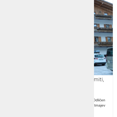
Ski opening, smučanje Italija, Dolomiti,
Corvara
Ski opening, smučanje, Italija, Dolomiti, Corvara, Odličen
termin. Smučišča in žičnice Sellaronde so od apartmajev
oddaljene od 50 do 200 m.