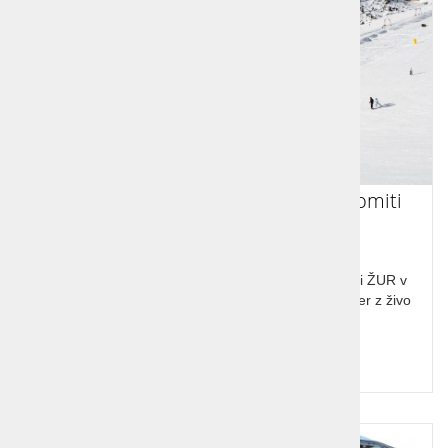
Ski opening Corvara, Colfosco, Dolomiti
Ski opening Corvara. Največji dolenjsko - slovenski ŽUR v
Dolomitih. Spoznavni večer in večerja, zabavni večer z živo
glasbo, after party.
Cena od:
499,00 €