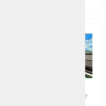
Cena od:
484,00 €
Smučanje v Koloradu, ZDA 2027