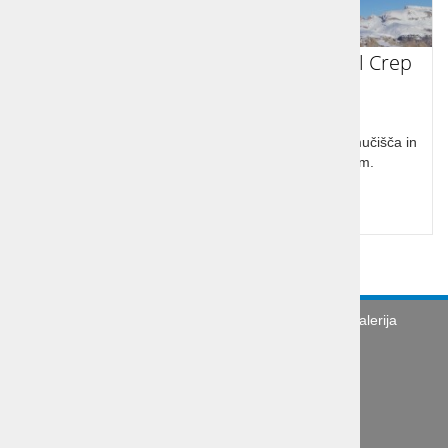
Ski opening Dolomiti Colfosco, hotel Crep
Sella
Ski opening Dolomiti, Colfosco, hotel Crep Sella. Smučišča in
žičnice Sellaronde so od hotela oddaljene 50m.
Cena od:
od 698,00 €
Turistična agencija
Splošni pogoji
Galerija
Novice
Utinki s poti
O podjetju
Organizacija poslovne poti