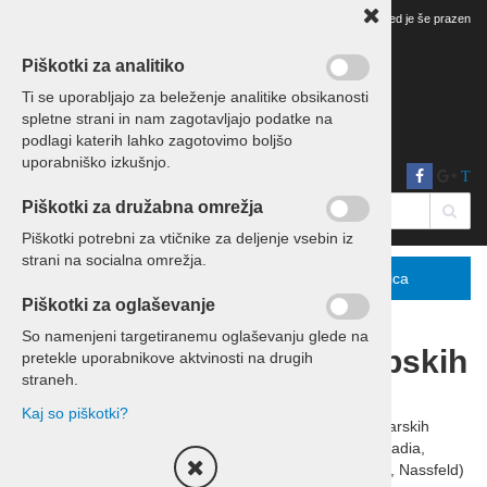
Vaš pregled je še prazen
Piškotki za analitiko
Ti se uporabljajo za beleženje analitike obsikanosti
spletne strani in nam zagotavljajo podatke na
podlagi katerih lahko zagotovimo boljšo
uporabniško izkušnjo.
T
Piškotki za družabna omrežja
Piškotki potrebni za vtičnike za deljenje vsebin iz
strani na socialna omrežja.
Menu
Podrobno
Košarica
Piškotki za oglaševanje
So namenjeni targetiranemu oglaševanju glede na
Smučanje v najlepših alpskih
pretekle uporabnikove aktvinosti na drugih
straneh.
središčih
Kaj so piškotki?
Organiziramo smučarske aranžmaje v najboljših smučarskih
središčih Alp – od Dolomitov (Corvara, Colfosco, Alta Badia,
Kronplatz) do Avstrije (Katschberg, Bad Kleinkirchheim, Nassfeld)