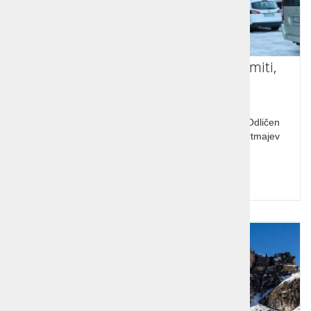
Ski opening, smučanje Italija, Dolomiti,
Corvara
Ski opening, smučanje, Italija, Dolomiti, Corvara, Odličen
termin. Smučišča in žičnice Sellaronde so od apartmajev
oddaljene od 50 do 200 m.
Cena od:
484,00 €