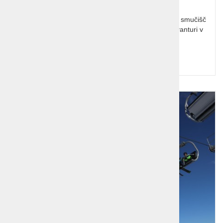
Smučarska avantura vašega življenja – 7 vrhunskih smučišč
Kolorada, 10 dni! Pridružite se edinstveni zimski avanturi v
osrčju Skalnega gorovja v Koloradu.
Cena od:
4.540,00 €