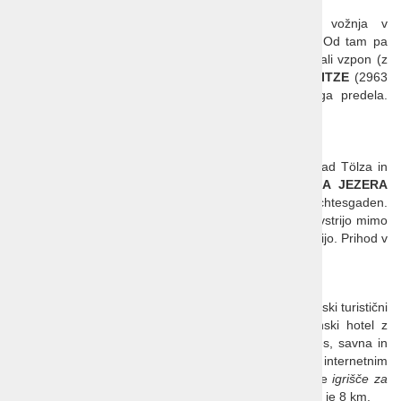
4. dan:
Zajtrk. Prosto po želji. Vključena organizirana vožnja v
GARMISCH-PARTENKIRCHEN
za ogled in nakupe. Od tam pa
po želji ogled znane soteske
PARTNACHKLAMM
in/ali vzpon (z
vlakom in vzpenjačo) na najvišji vrh Nemčije
ZUGSPITZE
(2963
m) ob lepem vremenu izjemna panorama celotnega predela.
Vrnitev v hotel, večerja in nočitev.
5. dan:
Zajtrk. Dopoldansko slovo od hotela. Vožnja preko Bad Tölza in
po avtocesti mimo Chiemseeja do
KRALJEVSKEGA JEZERA
(Königsee) na področju Nacionalnega parka Berchtesgaden.
Sprehod ob jezeru in čas za kosilo. Nadaljujemo v Avstrijo mimo
Salzburga ter povratek preko Karavank nazaj v Slovenijo. Prihod v
Ljubljano, Celje in Maribor v večernih urah.
HOTEL FORSTHAUS***
je urejen v tipičnem bavarskem stilu in se nahaja v gorski turistični
vasici
Oberau
na 660 m nadmorske višine. Družinski hotel z
restavracijo in barom, gostom pa je na voljo še fitnes, savna in
whirlpool. Vse sobe s kopalnico, tv-jem, telefonom in internetnim
priključkom. V kraju je možno najeti kolesa, v bližini je
igrišče za
golf z 18 luknjami
, do mesta
Garmisch Partenkirchen
je 8 km.