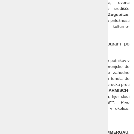
znamenitosti: slikovita vasica
Oberammergau
, dvorci
bavarskega kralja Ludvika II
, gorsko turistično središče
Garmisch Partenkirchen
in najvišja nemška gora
Zugspitze
.
Poleti so množično obiskana tudi nekatera jezera, obilo priložnosti
je za pohodništvo, kolesarjenje, spoznavanje kulturno-
zgodovinskih znamenitosti.
Aktivne počitnice pod Bavarskimi Alpami program po
dnevih
1. dan:
Odhod avtobusa iz Maribora ob 5. uri zjutraj. Pobiranje potnikov v
Slovenski Bistrici, Celju in Ljubljani in vožnja čez Gorenjsko do
predora Karavanke. Prestop v Avstrijo in potovanje zahodno
preko Spittala in Lienza, nato pa preko Felbertauern tunela do
KITZBÜHLA
. Krajši postanek. Nadaljujemo mimo Innsbrucka proti
Nemčiji. Še panoramski postanek v
GARMISCH-
PARTENKIRCHNU
, nato pa do bližnje vasice
Oberau
, kjer sledi
popoldanska nastanitev v hotelu
FORSTHAUS
***. Prvo
spoznavanje kraja in možnost krajšega sprehoda v okolico.
Večerja in nočitev v hotelu.
2. dan:
Zajtrk. Odhod z avtobusom v slikovito vasico
OBERAMMERGAU
.