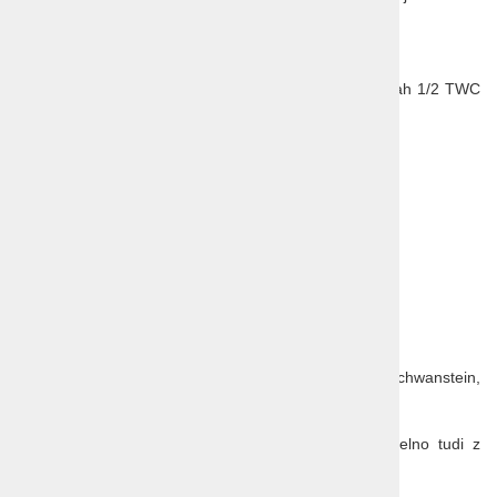
CENA
VKLJUČUJE:
4 x polpenzion v hotelu Forsthaus*** v sobah 1/2 TWC
(samopostrežni zajtrki, strežene večerje),
vse oglede po programu,
prevoz s turističnim avtobusom,
slovenskega predstavnika in organizacijo.
MOŽNA DOPLAČILA:
za sobo 1/1
vstopnina za dvorec Linderhof
celodnevni avtobusni izlet (Plansee, Neuschwanstein,
Wies... vključena vstopnina za dvorec)
vzpon na Zugspitze (z vzpenjačo, eventuelno tudi z
vlakom)