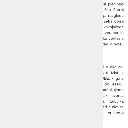
Postanek za krajši ogled. Vožnja v Linderhof in krajši planinski
pohod na bližnjo goro Brunnenkopf (1718 m). Približno 2-urni
vzpon po lažji planinski poti, kamor je zaradi čudovitega razgleda
rad zahajal tudi bavarski kralj Ludvik II. Sledi (po želji) obisk
dvorca Linderhof v neposredni bližini (ogled soban rokokojskega
dvorca ter grajskega parka v katerem se skriva še znamenita
Venerina votlina). Na povratku pa še ogled samostanske cerkve v
znanem benediktinskem samostanu v
ETTALU
. Vrnitev v hotel,
večerja in nočitev.
3. dan:
Po zajtrku prost dan za aktivnosti po želji: sprehodi v okolico,
kolesarjenje, igranje golfa ... Možen je celodnevni izlet z
avtobusom: najprej vožnja v Avstrijo do jezera
PLANSEE
, ki ga v
poletnem času obišče veliko obiskovalcev. Sprehod ob jezeru,
možnost vožnje z ladjico ... Preko mesta Reutte nadaljujemo
nazaj v Nemčijo do mesta Füssen. Sledi obisk dvorca
NEUSCHWANSTEIN
– najbolj znanega dvorca Ludvika
Bavarskega. Po ogledu soban naprej v
WIES
za ogled čudovite
rokokojske cerkve, ki je uvrščena na seznam Unesca. Vrnitev v
hotel, večerja in nočitev.