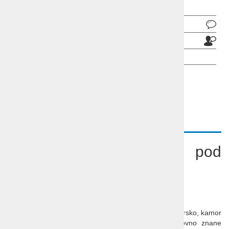
Pošlji povpraševanje
Pošlji prijatelju
OPIS
Aktivne počitnice pod
Bavarskimi Alpami
ODHOD: po dogovoru s skupino
Vabimo vas na krajše aktivne počitnice na Južno Bavarsko, kamor
nas ob številnih naravnih lepotah vabijo tudi svetovno znane