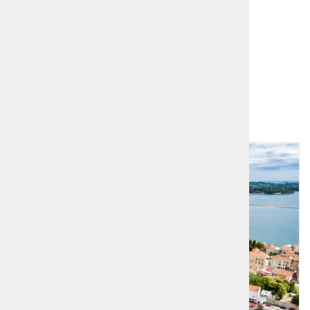
vstopnina za sotesko Partnach
Dodatno branje:
Bavarska
Dodatna ponudba!
1
2