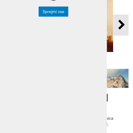
Sprejmi vse
Aktivne počitnice pod
Bavarskimi Alpami
Aktivne počitnice pod Bavarskimi Alpami. Slikovita vasica
Oberammergau, gradovi bavarskega kralja Ludvika II,
smučarski centri kot je Garmisch