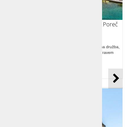
Tradicionalna vesela karavana 2025, Poreč
Vesela karavana, Istra, Poreč, polno smeha, razigrana družba,
večerna zabava, vonjave pomladi, zdrav duh v zdravem
telesu.
Cena od:
269,00 €