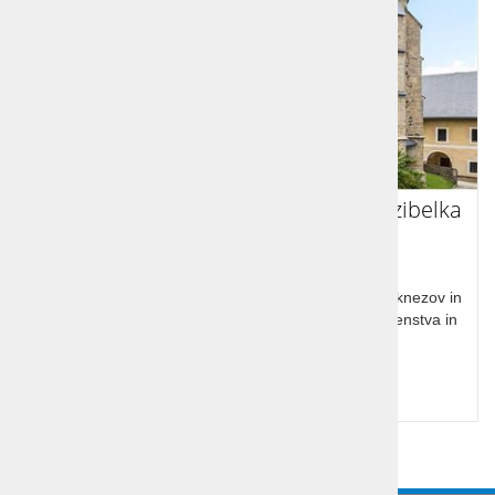
Gospa Sveta in Gosposvetsko polje, zibelka
slovenstva
Gospa Sveta. Prizorišče ustoličevanja karantanskih knezov in
koroških vojvod. Gosposvetsko polje je zibelka slovenstva in
naše prve državnosti.
Cena od:
34,00 €