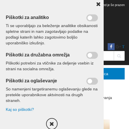
Vaš pregled je še prazen
Piškotki za analitiko
Ti se uporabljajo za beleženje analitike obsikanosti
spletne strani in nam zagotavljajo podatke na
podlagi katerih lahko zagotovimo boljšo
uporabniško izkušnjo.
T
Piškotki za družabna omrežja
Piškotki potrebni za vtičnike za deljenje vsebin iz
strani na socialna omrežja.
Menu
Podrobno
Košarica
Piškotki za oglaševanje
So namenjeni targetiranemu oglaševanju glede na
pretekle uporabnikove aktvinosti na drugih
Domov
Izleti in potovanja
Potovanja
straneh.
Kaj so piškotki?